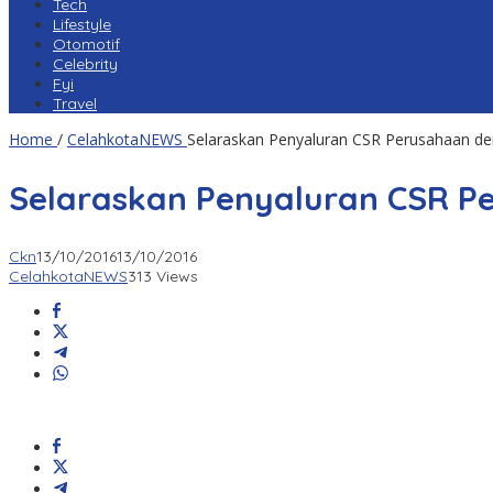
Tech
Lifestyle
Otomotif
Celebrity
Fyi
Travel
Home
/
CelahkotaNEWS
Selaraskan Penyaluran CSR Perusahaan d
Selaraskan Penyaluran CSR P
Ckn
13/10/2016
13/10/2016
CelahkotaNEWS
313 Views