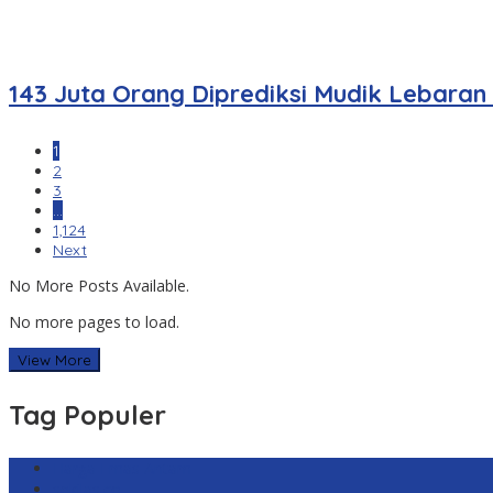
143 Juta Orang Diprediksi Mudik Lebaran
1
2
3
…
1,124
Next
No More Posts Available.
No more pages to load.
View More
Tag Populer
Harga Emas Antam
sekilas.co