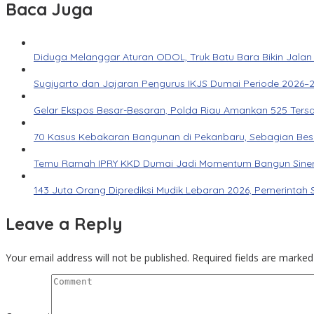
Baca Juga
Diduga Melanggar Aturan ODOL, Truk Batu Bara Bikin Jalan
Sugiyarto dan Jajaran Pengurus IKJS Dumai Periode 2026–2
Gelar Ekspos Besar-Besaran, Polda Riau Amankan 525 Ters
70 Kasus Kebakaran Bangunan di Pekanbaru, Sebagian Besar 
Temu Ramah IPRY KKD Dumai Jadi Momentum Bangun Siner
143 Juta Orang Diprediksi Mudik Lebaran 2026, Pemerintah 
Leave a Reply
Your email address will not be published.
Required fields are marke