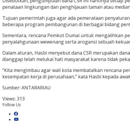
Disebutkan, pengumpulan dana CSR ini nantinya setiap p
penataan lingkungan dan penghijauan taman atau median 
Tujuan pemerintah juga agar ada pemerataan penyaluran 
beberapa program pembangunan di berbagai bidang pent
Sementara, rencana Pemkot Dumai untuk mengalihkan pe
penyalahgunaan wewenang serta arogansi sebuah kekua
Dalam aturan, Hasbi menyebut dana CSR merupakan dana
dianggap telah melukai hati masyarakat karena tidak peka
“Kita mengimbau agar wali kota membatalkan rencana p
kesempatan kerja di perusahaan,” kata Hasbi kepada awak 
Sumber: ANTARARIAU
Views:
313
Follow Us