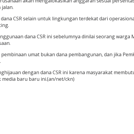
erusahaan akan mengalokasikan anggaran sesuai persentase
jalan.
dana CSR selain untuk lingkungan terdekat dari operasio
ing.
nggunaan dana CSR ini sebelumnya dinilai seorang warg
saan.
 pembinaan umat bukan dana pembangunan, dan jika Pemk
.
enghijauan dengan dana CSR ini karena masyarakat membu
media baru baru ini.(an/net/ckn)