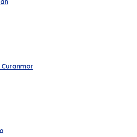
rah
n Curanmor
a