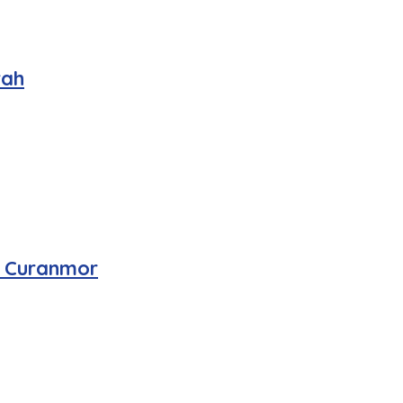
rah
n Curanmor