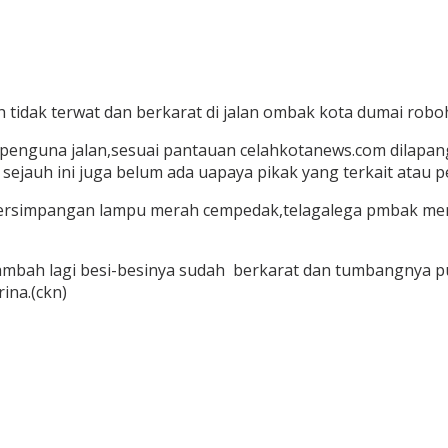
tidak terwat dan berkarat di jalan ombak kota dumai roboh
nguna jalan,sesuai pantauan celahkotanews.com dilapang
 sejauh ini juga belum ada uapaya pikak yang terkait atau
di persimpangan lampu merah cempedak,telagalega pmbak m
ambah lagi besi-besinya sudah berkarat dan tumbangnya pul
ina.(ckn)