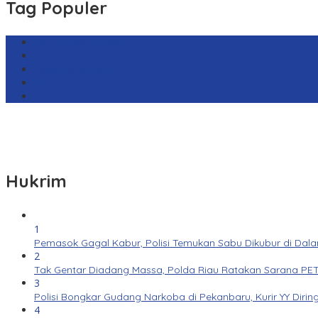
Tag Populer
Harga Emas Antam
sekilas.co
Cabai Rawit Merah
Barcelona
Real Sociedad
Hukrim
1
Pemasok Gagal Kabur, Polisi Temukan Sabu Dikubur di Dal
2
Tak Gentar Diadang Massa, Polda Riau Ratakan Sarana PET
3
Polisi Bongkar Gudang Narkoba di Pekanbaru, Kurir YY Dirin
4