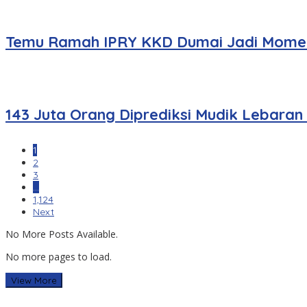
Temu Ramah IPRY KKD Dumai Jadi Momen
143 Juta Orang Diprediksi Mudik Lebaran
1
2
3
…
1,124
Next
No More Posts Available.
No more pages to load.
View More