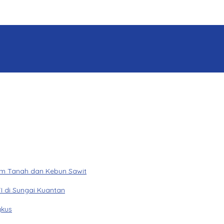
am Tanah dan Kebun Sawit
I di Sungai Kuantan
gkus