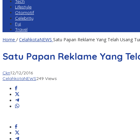
Tech
Lifestyle
Otomotif
Celebrity
Fyi
Travel
Home
/
CelahkotaNEWS
Satu Papan Reklame Yang Telah Usang T
Satu Papan Reklame Yang Te
Ckn
12/12/2016
CelahkotaNEWS
249 Views