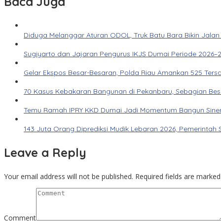
Baca Juga
Diduga Melanggar Aturan ODOL, Truk Batu Bara Bikin Jalan
Sugiyarto dan Jajaran Pengurus IKJS Dumai Periode 2026–2
Gelar Ekspos Besar-Besaran, Polda Riau Amankan 525 Ters
70 Kasus Kebakaran Bangunan di Pekanbaru, Sebagian Besar 
Temu Ramah IPRY KKD Dumai Jadi Momentum Bangun Siner
143 Juta Orang Diprediksi Mudik Lebaran 2026, Pemerintah 
Leave a Reply
Your email address will not be published.
Required fields are marke
Comment