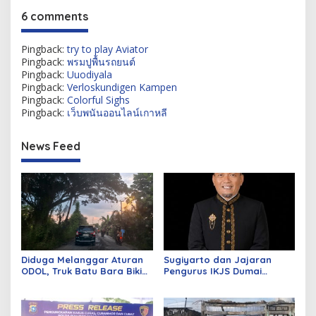
6 comments
Pingback:
try to play Aviator
Pingback:
พรมปูพื้นรถยนต์
Pingback:
Uuodiyala
Pingback:
Verloskundigen Kampen
Pingback:
Colorful Sighs
Pingback:
เว็บพนันออนไลน์เกาหลี
News Feed
Diduga Melanggar Aturan
Sugiyarto dan Jajaran
ODOL, Truk Batu Bara Bikin
Pengurus IKJS Dumai
Jalan Kuala Cinaku Makin
Periode 2026–2029 Dilantik
Parah
Rabu Besok