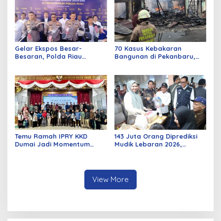
Gelar Ekspos Besar-
70 Kasus Kebakaran
Besaran, Polda Riau
Bangunan di Pekanbaru,
Amankan 525 Tersangka
Sebagian Besar Korsleting
Curat, Curas, dan
Listrik
Curanmor
Temu Ramah IPRY KKD
143 Juta Orang Diprediksi
Dumai Jadi Momentum
Mudik Lebaran 2026,
Bangun Sinergi Alumni dan
Pemerintah Siapkan
Mahasiswa
Berbagai Inovasi
View More