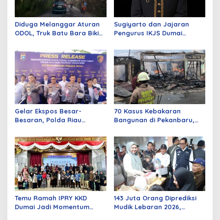
Diduga Melanggar Aturan
Sugiyarto dan Jajaran
ODOL, Truk Batu Bara Bikin
Pengurus IKJS Dumai
Jalan Kuala Cinaku Makin
Periode 2026–2029 Dilantik
Parah
Rabu Besok
Gelar Ekspos Besar-
70 Kasus Kebakaran
Besaran, Polda Riau
Bangunan di Pekanbaru,
Amankan 525 Tersangka
Sebagian Besar Korsleting
Curat, Curas, dan
Listrik
Curanmor
Temu Ramah IPRY KKD
143 Juta Orang Diprediksi
Dumai Jadi Momentum
Mudik Lebaran 2026,
Bangun Sinergi Alumni dan
Pemerintah Siapkan