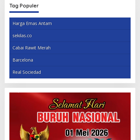
Tag Populer
Harga Emas Antam
sekilas.co
Cabai Rawit Merah
Barcelona
Real Sociedad