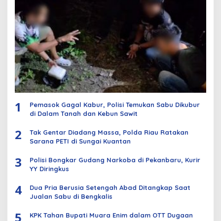
1
Pemasok Gagal Kabur, Polisi Temukan Sabu Dikubur
di Dalam Tanah dan Kebun Sawit
2
Tak Gentar Diadang Massa, Polda Riau Ratakan
Sarana PETI di Sungai Kuantan
3
Polisi Bongkar Gudang Narkoba di Pekanbaru, Kurir
YY Diringkus
4
Dua Pria Berusia Setengah Abad Ditangkap Saat
Jualan Sabu di Bengkalis
5
KPK Tahan Bupati Muara Enim dalam OTT Dugaan