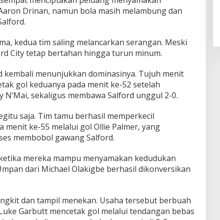
 sempat menciptakan peluang menyamakan
Aaron Drinan, namun bola masih melambung dan
alford.
ma, kedua tim saling melancarkan serangan. Meski
rd City tetap bertahan hingga turun minum.
d kembali menunjukkan dominasinya. Tujuh menit
etak gol keduanya pada menit ke-52 setelah
 N’Mai, sekaligus membawa Salford unggul 2-0.
itu saja. Tim tamu berhasil memperkecil
 menit ke-55 melalui gol Ollie Palmer, yang
ses membobol gawang Salford.
 ketika mereka mampu menyamakan kedudukan
Umpan dari Michael Olakigbe berhasil dikonversikan
angkit dan tampil menekan. Usaha tersebut berbuah
 Luke Garbutt mencetak gol melalui tendangan bebas