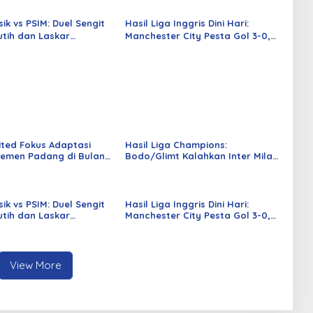
sik vs PSIM: Duel Sengit
Hasil Liga Inggris Dini Hari:
tih dan Laskar
Manchester City Pesta Gol 3-0,
Berakhir Seri
Van Dijk Bawa Liverpool Bangkit
ited Fokus Adaptasi
Hasil Liga Champions:
emen Padang di Bulan
Bodo/Glimt Kalahkan Inter Milan
3-1 di Norwegia
sik vs PSIM: Duel Sengit
Hasil Liga Inggris Dini Hari:
tih dan Laskar
Manchester City Pesta Gol 3-0,
Berakhir Seri
Van Dijk Bawa Liverpool Bangkit
View More