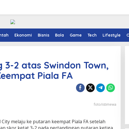
ntah
Ekonomi
Bisnis
Bola
Game
Tech
Lifestyle
O
g 3-2 atas Swindon Town,
Keempat Piala FA
foto/istimewa
d City melaju ke putaran keempat Piala FA setelah
n skor ketat 3-2 pada pertandingan putaran ketiga