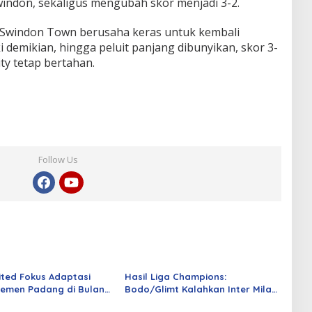
Swindon, sekaligus mengubah skor menjadi 3-2.
, Swindon Town berusaha keras untuk kembali
emikian, hingga peluit panjang dibunyikan, skor 3-
ty tetap bertahan.
Follow Us
ited Fokus Adaptasi
Hasil Liga Champions:
emen Padang di Bulan
Bodo/Glimt Kalahkan Inter Milan
3-1 di Norwegia