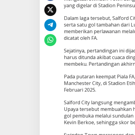
n
yang digelar di Stadion Peninsu
g
3
Dalam laga tersebut, Salford 
-
2
serta satu gol tambahan dari 
a
memberikan perlawanan melalui
t
dicatat oleh FA.
a
s
Sejatinya, pertandingan ini di
S
w
harus ditunda akibat cuaca di
i
membeku. Pertandingan akhirny
n
d
Pada putaran keempat Piala FA,
o
Manchester City, di Stadion Et
n
T
Februari 2025.
o
w
Salford City langsung mengambi
n
Upaya tersebut membuahkan ha
,
gol pembuka melalui sundulan 
M
e
Kevin Berkoe, sehingga skor b
l
a