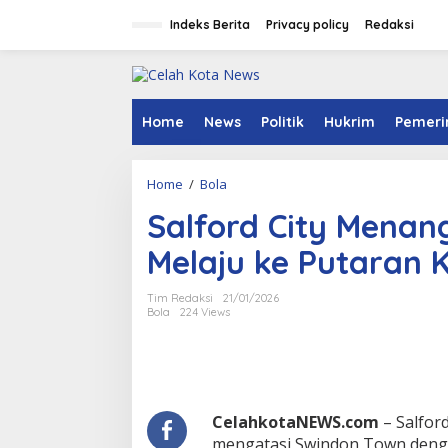
S
k
Indeks Berita
Privacy policy
Redaksi
i
p
t
o
c
Home
News
Politik
Hukrim
Pemeri
o
n
t
Home
/
Bola
S
e
a
n
Salford City Menan
l
t
f
Melaju ke Putaran 
o
r
d
Tim Redaksi
21/01/2026
C
Bola
224 Views
i
t
y
M
e
n
CelahkotaNEWS.com
– Salfor
a
mengatasi Swindon Town denga