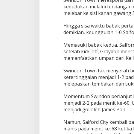
Swindon Town merespons dan
j
kedudukan melalui tendangan 
u
melebar ke sisi kanan gawang S
k
e
P
Hingga sisa waktu babak perta
u
demikian, keunggulan 1-0 Salfo
t
a
Memasuki babak kedua, Salfor
r
setelah kick-off, Graydon menc
a
n
memanfaatkan umpan dari Kelly
K
e
Swindon Town tak menyerah beg
e
ketertinggalan menjadi 1-2 pada
m
melepaskan tembakan dan suk
p
a
t
Momentum Swindon berlanjut
P
menjadi 2-2 pada menit ke-60. 
i
menjadi gol oleh James Ball.
a
l
a
Namun, Salford City kembali b
F
manis pada menit ke-68 ketika
A