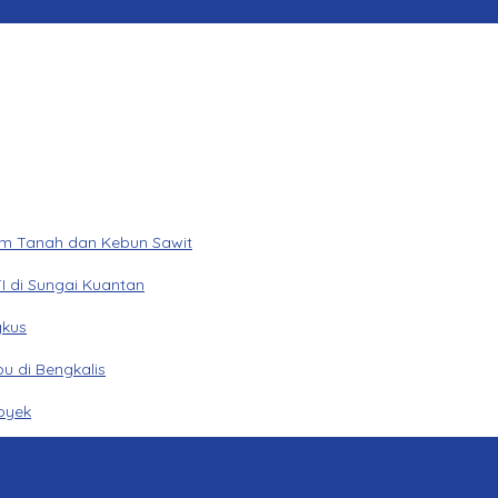
am Tanah dan Kebun Sawit
I di Sungai Kuantan
gkus
u di Bengkalis
oyek