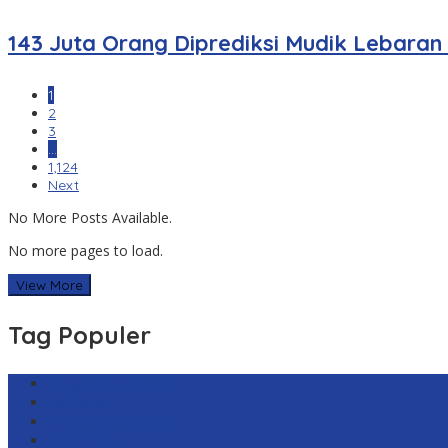
143 Juta Orang Diprediksi Mudik Lebaran
1
2
3
…
1,124
Next
No More Posts Available.
No more pages to load.
View More
Tag Populer
Harga Emas Antam
sekilas.co
Cabai Rawit Merah
Barcelona