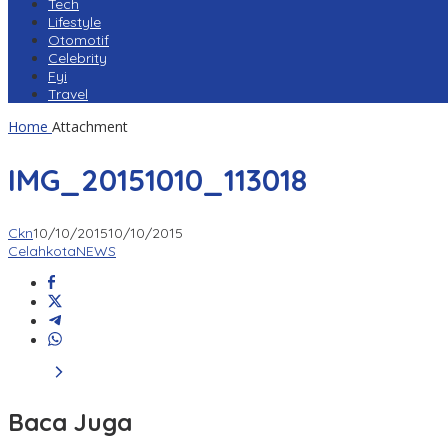
Tech
Lifestyle
Otomotif
Celebrity
Fyi
Travel
Home
Attachment
IMG_20151010_113018
Ckn
10/10/2015
10/10/2015
CelahkotaNEWS
Baca Juga