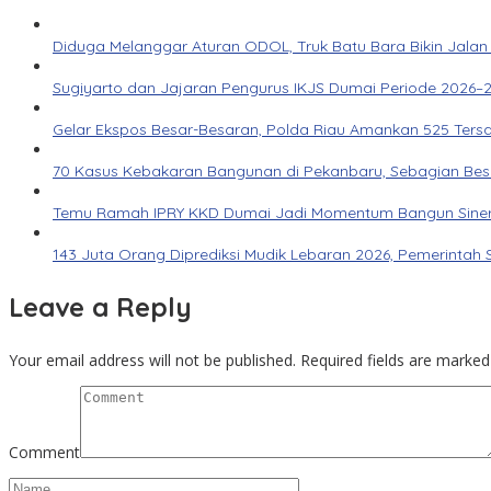
Diduga Melanggar Aturan ODOL, Truk Batu Bara Bikin Jalan
Sugiyarto dan Jajaran Pengurus IKJS Dumai Periode 2026–2
Gelar Ekspos Besar-Besaran, Polda Riau Amankan 525 Ters
70 Kasus Kebakaran Bangunan di Pekanbaru, Sebagian Besar 
Temu Ramah IPRY KKD Dumai Jadi Momentum Bangun Siner
143 Juta Orang Diprediksi Mudik Lebaran 2026, Pemerintah 
Leave a Reply
Your email address will not be published.
Required fields are marke
Comment