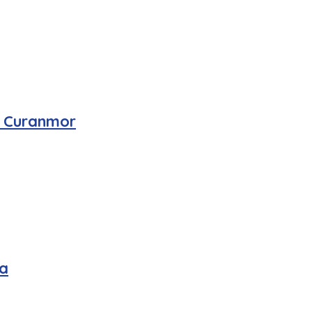
n Curanmor
a