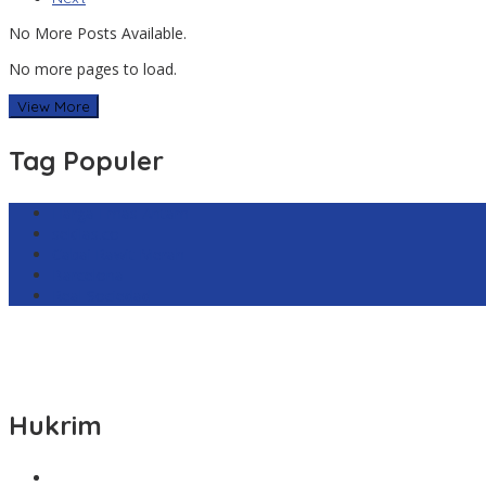
No More Posts Available.
No more pages to load.
View More
Tag Populer
Harga Emas Antam
sekilas.co
Cabai Rawit Merah
Barcelona
Real Sociedad
Hukrim