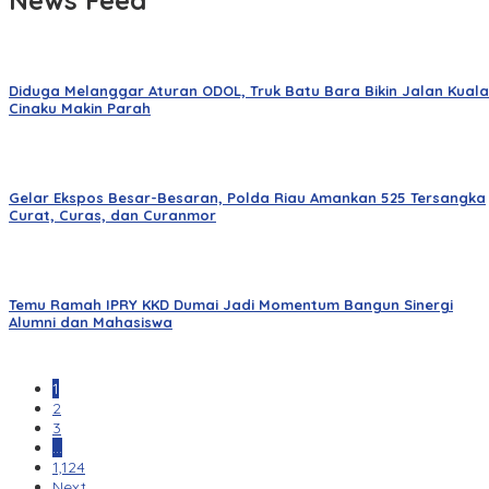
Diduga Melanggar Aturan ODOL, Truk Batu Bara Bikin Jalan Kuala
Cinaku Makin Parah
Gelar Ekspos Besar-Besaran, Polda Riau Amankan 525 Tersangka
Curat, Curas, dan Curanmor
Temu Ramah IPRY KKD Dumai Jadi Momentum Bangun Sinergi
Alumni dan Mahasiswa
1
2
3
…
1,124
Next