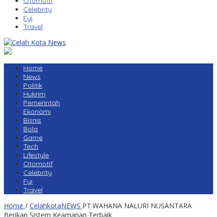
Otomotif
Celebrity
Fyi
Travel
Home
News
Politik
Hukrim
Pemerintah
Ekonomi
Bisnis
Bola
Game
Tech
Lifestyle
Otomotif
Celebrity
Fyi
Travel
Home
/
CelahkotaNEWS
PT.WAHANA NALURI NUSANTARA
Berikan Sistem Keamanan Terbaik