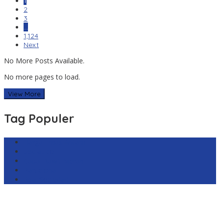
1
2
3
…
1,124
Next
No More Posts Available.
No more pages to load.
View More
Tag Populer
Harga Emas Antam
sekilas.co
Cabai Rawit Merah
Barcelona
Real Sociedad