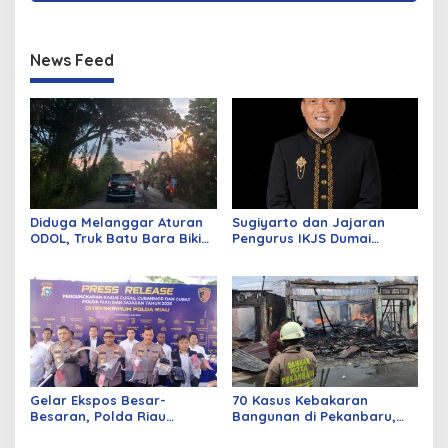
News Feed
Diduga Melanggar Aturan
Sugiyarto dan Jajaran
ODOL, Truk Batu Bara Bikin
Pengurus IKJS Dumai
Jalan Kuala Cinaku Makin
Periode 2026–2029 Dilantik
Parah
Rabu Besok
Gelar Ekspos Besar-
70 Kasus Kebakaran
Besaran, Polda Riau
Bangunan di Pekanbaru,
Amankan 525 Tersangka
Sebagian Besar Korsleting
Curat, Curas, dan
Listrik