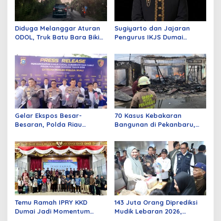
Diduga Melanggar Aturan
Sugiyarto dan Jajaran
ODOL, Truk Batu Bara Bikin
Pengurus IKJS Dumai
Jalan Kuala Cinaku Makin
Periode 2026–2029 Dilantik
Parah
Rabu Besok
Gelar Ekspos Besar-
70 Kasus Kebakaran
Besaran, Polda Riau
Bangunan di Pekanbaru,
Amankan 525 Tersangka
Sebagian Besar Korsleting
Curat, Curas, dan
Listrik
Curanmor
Temu Ramah IPRY KKD
143 Juta Orang Diprediksi
Dumai Jadi Momentum
Mudik Lebaran 2026,
Bangun Sinergi Alumni dan
Pemerintah Siapkan