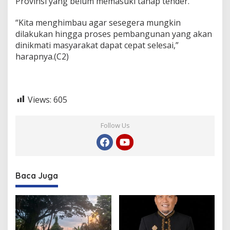
Provinsi yang belum memasuki tahap tender.
t
k
“Kita menghimbau agar sesegera mungkin
a
n
dilakukan hingga proses pembangunan yang akan
S
dinikmati masyarakat dapat cepat selesai,”
K
harapnya.(C2)
P
D
Views:
605
Follow Us
Baca Juga