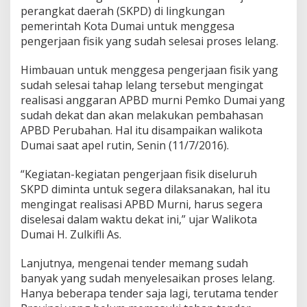
y
perangkat daerah (SKPD) di lingkungan
e
pemerintah Kota Dumai untuk menggesa
k
pengerjaan fisik yang sudah selesai proses lelang.
P
i
s
Himbauan untuk menggesa pengerjaan fisik yang
i
sudah selesai tahap lelang tersebut mengingat
k
realisasi anggaran APBD murni Pemko Dumai yang
W
sudah dekat dan akan melakukan pembahasan
a
l
APBD Perubahan. Hal itu disampaikan walikota
i
Dumai saat apel rutin, Senin (11/7/2016).
k
o
“Kegiatan-kegiatan pengerjaan fisik diseluruh
t
SKPD diminta untuk segera dilaksanakan, hal itu
a
D
mengingat realisasi APBD Murni, harus segera
u
diselesai dalam waktu dekat ini,” ujar Walikota
m
Dumai H. Zulkifli As.
a
i
Lanjutnya, mengenai tender memang sudah
I
n
banyak yang sudah menyelesaikan proses lelang.
g
Hanya beberapa tender saja lagi, terutama tender
a