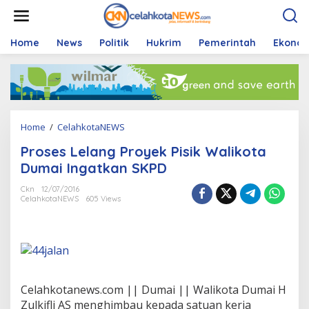
S
k
i
p
Home
News
Politik
Hukrim
Pemerintah
Ekono
t
o
c
o
n
t
Home
/
CelahkotaNEWS
P
e
r
n
Proses Lelang Proyek Pisik Walikota
o
t
s
Dumai Ingatkan SKPD
e
s
Ckn
12/07/2016
CelahkotaNEWS
605 Views
L
e
l
a
n
g
P
Celahkotanews.com || Dumai || Walikota Dumai H
r
o
Zulkifli AS menghimbau kepada satuan kerja