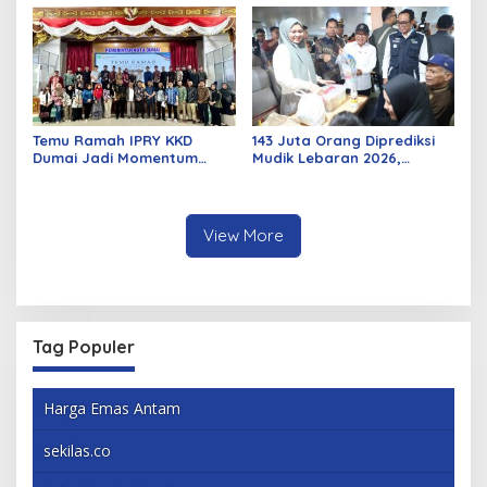
Curanmor
Temu Ramah IPRY KKD
143 Juta Orang Diprediksi
Dumai Jadi Momentum
Mudik Lebaran 2026,
Bangun Sinergi Alumni dan
Pemerintah Siapkan
Mahasiswa
Berbagai Inovasi
View More
Tag Populer
Harga Emas Antam
sekilas.co