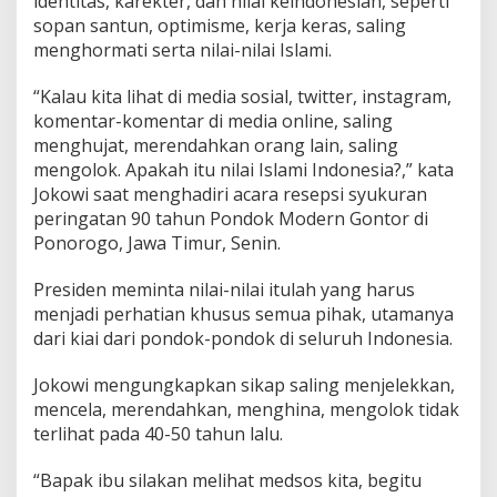
identitas, karekter, dan nilai keindonesian, seperti
n
sopan santun, optimisme, kerja keras, saling
H
i
menghormati serta nilai-nilai Islami.
l
a
“Kalau kita lihat di media sosial, twitter, instagram,
n
komentar-komentar di media online, saling
g
menghujat, merendahkan orang lain, saling
n
y
mengolok. Apakah itu nilai Islami Indonesia?,” kata
a
Jokowi saat menghadiri acara resepsi syukuran
N
peringatan 90 tahun Pondok Modern Gontor di
i
Ponorogo, Jawa Timur, Senin.
l
a
i
Presiden meminta nilai-nilai itulah yang harus
-
menjadi perhatian khusus semua pihak, utamanya
N
dari kiai dari pondok-pondok di seluruh Indonesia.
i
l
Jokowi mengungkapkan sikap saling menjelekkan,
a
i
mencela, merendahkan, menghina, mengolok tidak
k
terlihat pada 40-50 tahun lalu.
e
-
“Bapak ibu silakan melihat medsos kita, begitu
I