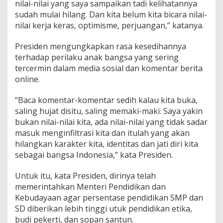
nilai-nilai yang saya sampaikan tadi kelihatannya
n
d
sudah mulai hilang. Dan kita belum kita bicara nilai-
o
nilai kerja keras, optimisme, perjuangan,” katanya.
n
e
Presiden mengungkapkan rasa kesedihannya
s
terhadap perilaku anak bangsa yang sering
i
a
tercermin dalam media sosial dan komentar berita
n
online.
“Baca komentar-komentar sedih kalau kita buka,
saling hujat disitu, saling memaki-maki. Saya yakin
bukan nilai-nilai kita, ada nilai-nilai yang tidak sadar
masuk menginfiltrasi kita dan itulah yang akan
hilangkan karakter kita, identitas dan jati diri kita
sebagai bangsa Indonesia,” kata Presiden.
Untuk itu, kata Presiden, dirinya telah
memerintahkan Menteri Pendidikan dan
Kebudayaan agar persentase pendidikan SMP dan
SD diberikan lebih tinggi utuk pendidikan etika,
budi pekerti, dan sopan santun.