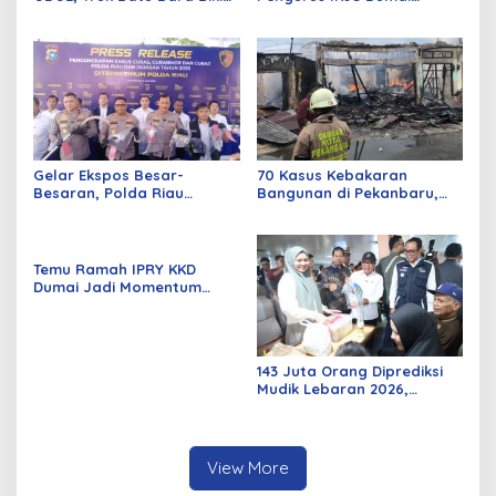
Jalan Kuala Cinaku Makin
Periode 2026–2029 Dilantik
Parah
Rabu Besok
Gelar Ekspos Besar-
70 Kasus Kebakaran
Besaran, Polda Riau
Bangunan di Pekanbaru,
Amankan 525 Tersangka
Sebagian Besar Korsleting
Curat, Curas, dan
Listrik
Curanmor
Temu Ramah IPRY KKD
Dumai Jadi Momentum
Bangun Sinergi Alumni dan
Mahasiswa
143 Juta Orang Diprediksi
Mudik Lebaran 2026,
Pemerintah Siapkan
Berbagai Inovasi
View More