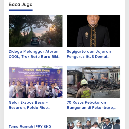
Baca Juga
Diduga Melanggar Aturan
Sugiyarto dan Jajaran
ODOL, Truk Batu Bara Bikin
Pengurus IKJS Dumai
Jalan Kuala Cinaku Makin
Periode 2026–2029 Dilantik
Parah
Rabu Besok
Gelar Ekspos Besar-
70 Kasus Kebakaran
Besaran, Polda Riau
Bangunan di Pekanbaru,
Amankan 525 Tersangka
Sebagian Besar Korsleting
Curat, Curas, dan
Listrik
Curanmor
Temu Ramah IPRY KKD