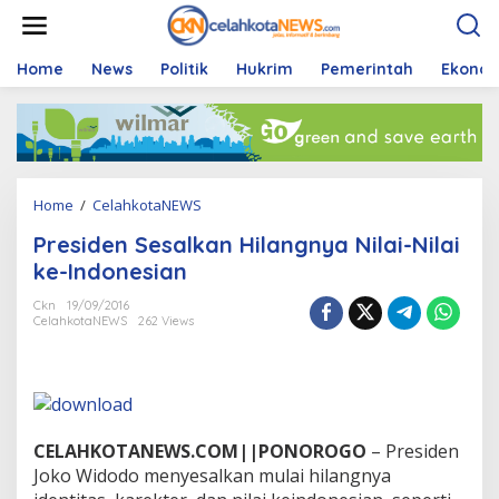
S
k
i
p
Home
News
Politik
Hukrim
Pemerintah
Ekono
t
o
c
o
n
t
Home
/
CelahkotaNEWS
P
e
r
n
Presiden Sesalkan Hilangnya Nilai-Nilai
e
t
s
ke-Indonesian
i
d
Ckn
19/09/2016
CelahkotaNEWS
262 Views
e
n
S
e
s
a
l
CELAHKOTANEWS.COM||PONOROGO
– Presiden
k
Joko Widodo menyesalkan mulai hilangnya
a