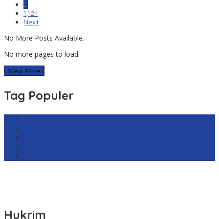
…
1,124
Next
No More Posts Available.
No more pages to load.
View More
Tag Populer
Harga Emas Antam
sekilas.co
Cabai Rawit Merah
Barcelona
Real Sociedad
Hukrim