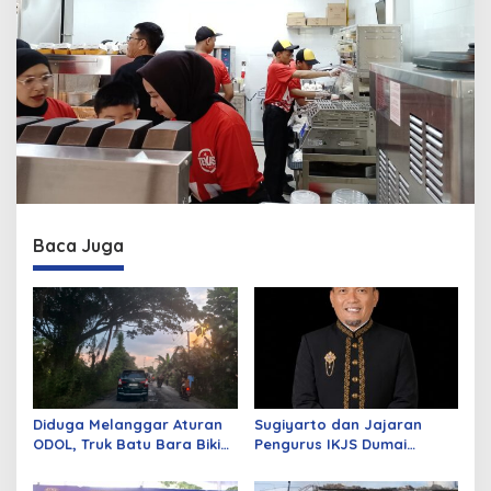
Baca Juga
Diduga Melanggar Aturan
Sugiyarto dan Jajaran
ODOL, Truk Batu Bara Bikin
Pengurus IKJS Dumai
Jalan Kuala Cinaku Makin
Periode 2026–2029 Dilantik
Parah
Rabu Besok