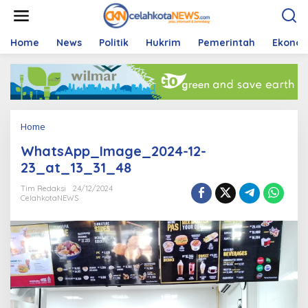
S
k
i
p
Home
News
Politik
Hukrim
Pemerintah
Ekono
t
o
c
o
n
t
Home
A
e
t
n
WhatsApp_Image_2024-12-
t
t
a
23_at_13_31_48
c
h
Tim Redaksi
24/12/2024
CelahkotaNEWS
m
e
n
t