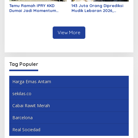
Temu Ramah IPRY KKD
143 Juta Orang Diprediksi
Dumai Jadi Momentum
Mudik Lebaran 2026,
Bangun Sinergi Alumni dan
Pemerintah Siapkan
Mahasiswa
Berbagai Inovasi
View More
Tag Populer
Harga Emas Antam
sekilas.co
Cabai Rawit Merah
Barcelona
Real Sociedad