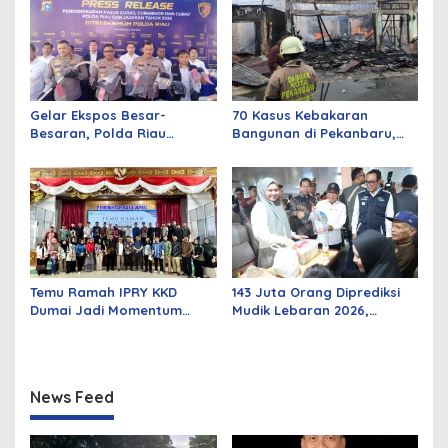
Gelar Ekspos Besar-
70 Kasus Kebakaran
Besaran, Polda Riau
Bangunan di Pekanbaru,
Amankan 525 Tersangka
Sebagian Besar Korsleting
Curat, Curas, dan
Listrik
Curanmor
Temu Ramah IPRY KKD
143 Juta Orang Diprediksi
Dumai Jadi Momentum
Mudik Lebaran 2026,
Bangun Sinergi Alumni dan
Pemerintah Siapkan
Mahasiswa
Berbagai Inovasi
News Feed