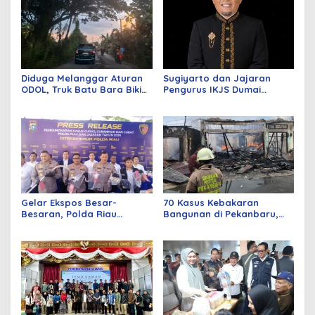
Diduga Melanggar Aturan
Sugiyarto dan Jajaran
ODOL, Truk Batu Bara Bikin
Pengurus IKJS Dumai
Jalan Kuala Cinaku Makin
Periode 2026–2029 Dilantik
Parah
Rabu Besok
Gelar Ekspos Besar-
70 Kasus Kebakaran
Besaran, Polda Riau
Bangunan di Pekanbaru,
Amankan 525 Tersangka
Sebagian Besar Korsleting
Curat, Curas, dan
Listrik
Curanmor