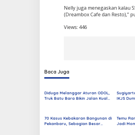
a
Nelly juga menegaskan kalau SS
t
i
(Dreambox Cafe dan Resto),” p
a
n
Views:
446
T
r
a
g
i
s
A
n
Baca Juga
g
g
o
t
Diduga Melanggar Aturan ODOL,
Sugiyart
a
Truk Batu Bara Bikin Jalan Kuala
IKJS Dum
n
Cinaku Makin Parah
Dilantik
y
a
70 Kasus Kebakaran Bangunan di
Temu Ra
Pekanbaru, Sebagian Besar
Jadi Mom
Korsleting Listrik
Alumni d