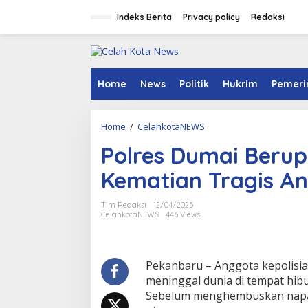
S
k
Indeks Berita
Privacy policy
Redaksi
i
p
t
o
c
Home
News
Politik
Hukrim
Pemeri
o
n
t
Home
/
CelahkotaNEWS
P
e
o
n
Polres Dumai Berup
l
t
r
Kematian Tragis A
e
s
D
Tim Redaksi
12/04/2025
u
CelahkotaNEWS
446 Views
m
a
i
B
Pekanbaru – Anggota kepolisian
e
meninggal dunia di tempat hibu
r
Sebelum menghembuskan napas 
u