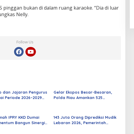
 pinggan bukan di dalam ruang karaoke. “Dia di luar
ungkas Nelly.
Follow Us
o dan Jajaran Pengurus
Gelar Ekspos Besar-Besaran,
ai Periode 2026–2029
Polda Riau Amankan 525
 Rabu Besok
Tersangka Curat, Curas, dan
Curanmor
mah IPRY KKD Dumai
143 Juta Orang Diprediksi Mudik
entum Bangun Sinergi
Lebaran 2026, Pemerintah
an Mahasiswa
Siapkan Berbagai Inovasi