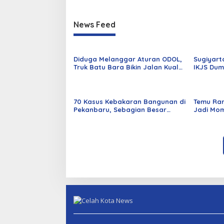
News Feed
Diduga Melanggar Aturan ODOL,
Sugiyart
Truk Batu Bara Bikin Jalan Kuala
IKJS Dum
Cinaku Makin Parah
Dilantik
70 Kasus Kebakaran Bangunan di
Temu Ra
Pekanbaru, Sebagian Besar
Jadi Mom
Korsleting Listrik
Alumni d