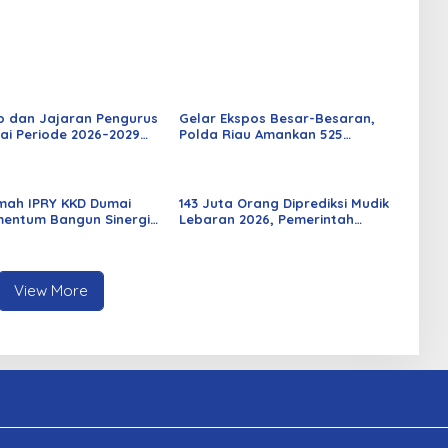
o dan Jajaran Pengurus
Gelar Ekspos Besar-Besaran,
ai Periode 2026–2029
Polda Riau Amankan 525
 Rabu Besok
Tersangka Curat, Curas, dan
Curanmor
mah IPRY KKD Dumai
143 Juta Orang Diprediksi Mudik
entum Bangun Sinergi
Lebaran 2026, Pemerintah
an Mahasiswa
Siapkan Berbagai Inovasi
View More