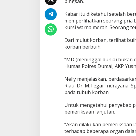
pingsan.
p
a
y
Kabar itu diketahui setelah ber
a
memperlihatkan seorang pria be
U
kursi warna merah. Seorang te
n
g
Dari mulut korban, terlihat bu
k
a
korban berbuih.
p
F
“MD (meninggal dunia) bukan d
a
Humas Polres Dumai, AKP Yusnel
k
t
Nelly menjelaskan, berdasarka
a
d
Riau, Dr. M.Tegar Indrayana, S
i
pada tubuh korban.
B
a
Untuk mengetahui penyebab pa
l
pemeriksaan lanjutan.
i
k
K
“Akan dilakukan pemeriksaan l
e
terhadap beberapa organ dalam
m