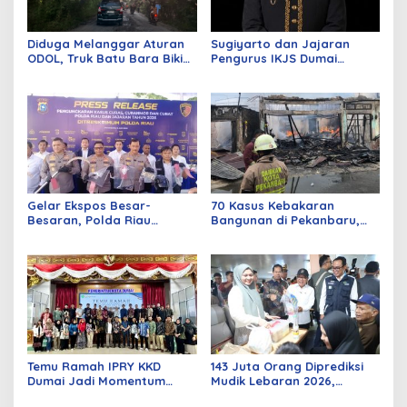
Diduga Melanggar Aturan
Sugiyarto dan Jajaran
ODOL, Truk Batu Bara Bikin
Pengurus IKJS Dumai
Jalan Kuala Cinaku Makin
Periode 2026–2029 Dilantik
Parah
Rabu Besok
Gelar Ekspos Besar-
70 Kasus Kebakaran
Besaran, Polda Riau
Bangunan di Pekanbaru,
Amankan 525 Tersangka
Sebagian Besar Korsleting
Curat, Curas, dan
Listrik
Curanmor
Temu Ramah IPRY KKD
143 Juta Orang Diprediksi
Dumai Jadi Momentum
Mudik Lebaran 2026,
Bangun Sinergi Alumni dan
Pemerintah Siapkan