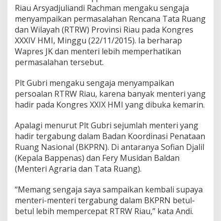
n
Riau Arsyadjuliandi Rachman mengaku sengaja
g
menyampaikan permasalahan Rencana Tata Ruang
R
dan Wilayah (RTRW) Provinsi Riau pada Kongres
T
R
XXXIV HMI, Minggu (22/11/2015). Ia berharap
W
Wapres JK dan menteri lebih memperhatikan
K
permasalahan tersebut.
e
p
Plt Gubri mengaku sengaja menyampaikan
a
d
persoalan RTRW Riau, karena banyak menteri yang
a
hadir pada Kongres XXIX HMI yang dibuka kemarin.
j
u
Apalagi menurut Plt Gubri sejumlah menteri yang
s
hadir tergabung dalam Badan Koordinasi Penataan
u
f
Ruang Nasional (BKPRN). Di antaranya Sofian Djalil
K
(Kepala Bappenas) dan Fery Musidan Baldan
a
(Menteri Agraria dan Tata Ruang).
l
a
“Memang sengaja saya sampaikan kembali supaya
,
D
menteri-menteri tergabung dalam BKPRN betul-
i
betul lebih mempercepat RTRW Riau,” kata Andi.
K