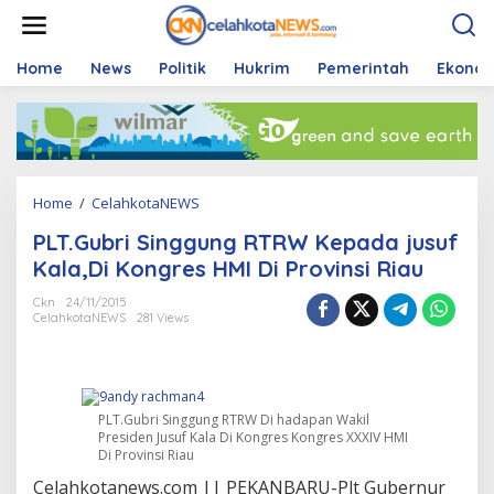
S
k
i
p
Home
News
Politik
Hukrim
Pemerintah
Ekono
t
o
c
o
n
t
Home
/
CelahkotaNEWS
P
e
L
n
PLT.Gubri Singgung RTRW Kepada jusuf
T
t
.
Kala,Di Kongres HMI Di Provinsi Riau
G
u
Ckn
24/11/2015
CelahkotaNEWS
281 Views
b
r
i
S
i
PLT.Gubri Singgung RTRW Di hadapan Wakil
n
Presiden Jusuf Kala Di Kongres Kongres XXXIV HMI
g
Di Provinsi Riau
g
u
Celahkotanews.com || PEKANBARU-Plt Gubernur