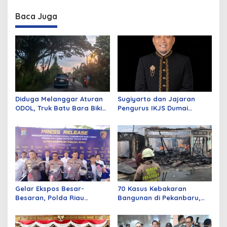
Baca Juga
Diduga Melanggar Aturan
Sugiyarto dan Jajaran
ODOL, Truk Batu Bara Bikin
Pengurus IKJS Dumai
Jalan Kuala Cinaku Makin
Periode 2026–2029 Dilantik
Parah
Rabu Besok
Gelar Ekspos Besar-
70 Kasus Kebakaran
Besaran, Polda Riau
Bangunan di Pekanbaru,
Amankan 525 Tersangka
Sebagian Besar Korsleting
Curat, Curas, dan
Listrik
Curanmor