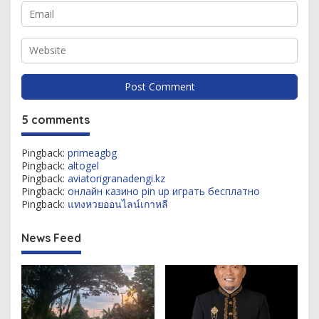
5 comments
Pingback:
primeagbg
Pingback:
altogel
Pingback:
aviatorigranadengi.kz
Pingback:
онлайн казино pin up играть бесплатно
Pingback:
แทงหวยออนไลน์เกาหลี
News Feed