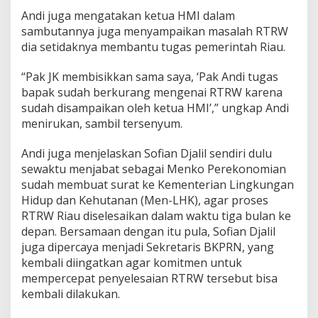
o
Andi juga mengatakan ketua HMI dalam
n
sambutannya juga menyampaikan masalah RTRW
g
r
dia setidaknya membantu tugas pemerintah Riau.
e
s
“Pak JK membisikkan sama saya, ‘Pak Andi tugas
H
bapak sudah berkurang mengenai RTRW karena
M
sudah disampaikan oleh ketua HMI’,” ungkap Andi
I
D
menirukan, sambil tersenyum.
i
P
Andi juga menjelaskan Sofian Djalil sendiri dulu
r
sewaktu menjabat sebagai Menko Perekonomian
o
sudah membuat surat ke Kementerian Lingkungan
v
i
Hidup dan Kehutanan (Men-LHK), agar proses
n
RTRW Riau diselesaikan dalam waktu tiga bulan ke
s
depan. Bersamaan dengan itu pula, Sofian Djalil
i
juga dipercaya menjadi Sekretaris BKPRN, yang
R
kembali diingatkan agar komitmen untuk
i
a
mempercepat penyelesaian RTRW tersebut bisa
u
kembali dilakukan.