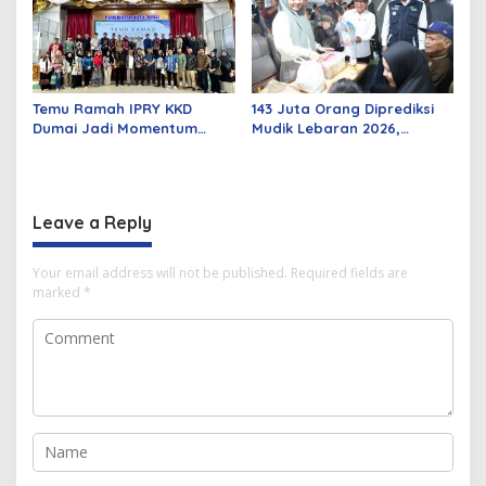
Temu Ramah IPRY KKD
143 Juta Orang Diprediksi
Dumai Jadi Momentum
Mudik Lebaran 2026,
Bangun Sinergi Alumni dan
Pemerintah Siapkan
Mahasiswa
Berbagai Inovasi
Leave a Reply
Your email address will not be published.
Required fields are
marked
*