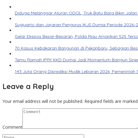
Diduga Melanggar Aturan ODOL, Truk Batu Bara Bikin Jalan
Sugiyarto dan Jajaran Pengurus IKJS Dumai Periode 2026–2
Gelar Ekspos Besar-Besaran, Polda Riau Amankan 525 Ters
70 Kasus Kebakaran Bangunan di Pekanbaru, Sebagian Besar 
Temu Ramah IPRY KKD Dumai Jadi Momentum Bangun Siner
143 Juta Orang Diprediksi Mudik Lebaran 2026, Pemerintah 
Leave a Reply
Your email address will not be published.
Required fields are marke
Comment