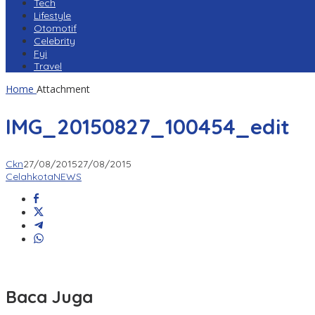
Tech
Lifestyle
Otomotif
Celebrity
Fyi
Travel
Home
Attachment
IMG_20150827_100454_edit
Ckn
27/08/2015
27/08/2015
CelahkotaNEWS
Baca Juga