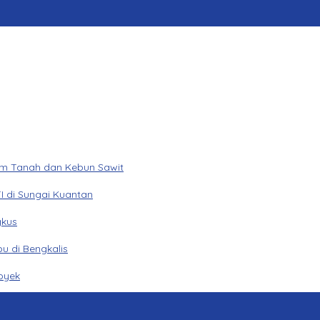
am Tanah dan Kebun Sawit
I di Sungai Kuantan
gkus
u di Bengkalis
oyek