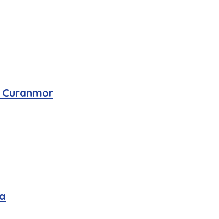
n Curanmor
a