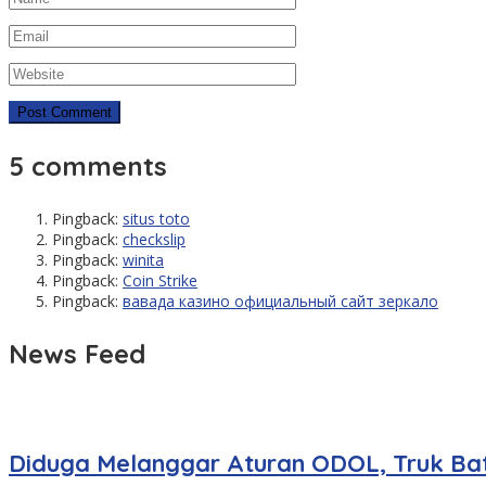
5 comments
Pingback:
situs toto
Pingback:
checkslip
Pingback:
winita
Pingback:
Coin Strike
Pingback:
вавада казино официальный сайт зеркало
News Feed
Diduga Melanggar Aturan ODOL, Truk Bat