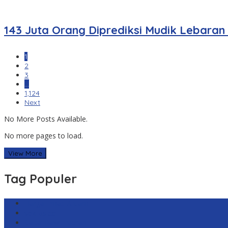
143 Juta Orang Diprediksi Mudik Lebaran
1
2
3
…
1,124
Next
No More Posts Available.
No more pages to load.
View More
Tag Populer
Harga Emas Antam
sekilas.co
Cabai Rawit Merah