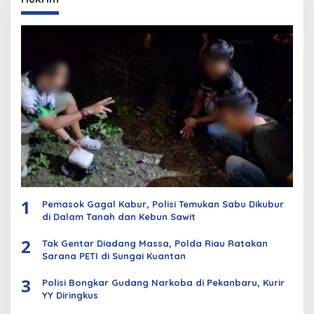
1
Pemasok Gagal Kabur, Polisi Temukan Sabu Dikubur
di Dalam Tanah dan Kebun Sawit
2
Tak Gentar Diadang Massa, Polda Riau Ratakan
Sarana PETI di Sungai Kuantan
3
Polisi Bongkar Gudang Narkoba di Pekanbaru, Kurir
YY Diringkus