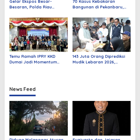
Gelar Ekspos Besar-
70 Kasus Kebakaran
Besaran, Polda Riau
Bangunan di Pekanbaru,
Amankan 525 Tersangka
Sebagian Besar Korsleting
Curat, Curas, dan
Listrik
Curanmor
Temu Ramah IPRY KKD
143 Juta Orang Diprediksi
Dumai Jadi Momentum
Mudik Lebaran 2026,
Bangun Sinergi Alumni dan
Pemerintah Siapkan
Mahasiswa
Berbagai Inovasi
News Feed
Diduga Melanggar Aturan
Sugiyarto dan Jajaran