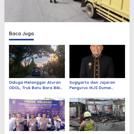
Baca Juga
Diduga Melanggar Aturan
Sugiyarto dan Jajaran
ODOL, Truk Batu Bara Bikin
Pengurus IKJS Dumai
Jalan Kuala Cinaku Makin
Periode 2026–2029 Dilantik
Parah
Rabu Besok