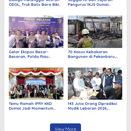
ODOL, Truk Batu Bara Bikin
Pengurus IKJS Dumai
Jalan Kuala Cinaku Makin
Periode 2026–2029 Dilantik
Parah
Rabu Besok
Gelar Ekspos Besar-
70 Kasus Kebakaran
Besaran, Polda Riau
Bangunan di Pekanbaru,
Amankan 525 Tersangka
Sebagian Besar Korsleting
Curat, Curas, dan
Listrik
Curanmor
Temu Ramah IPRY KKD
143 Juta Orang Diprediksi
Dumai Jadi Momentum
Mudik Lebaran 2026,
Bangun Sinergi Alumni dan
Pemerintah Siapkan
Mahasiswa
Berbagai Inovasi
View More