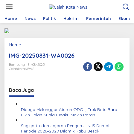
S
k
i
p
Home
News
Politik
Hukrim
Pemerintah
Ekono
t
o
c
o
Home
A
n
t
t
IMG-20250831-WA0026
t
e
a
n
Bambang
31/08/2025
c
t
CelahkotaNEWS
h
m
e
n
Baca Juga
t
Diduga Melanggar Aturan ODOL, Truk Batu Bara
Bikin Jalan Kuala Cinaku Makin Parah
Sugiyarto dan Jajaran Pengurus IKJS Dumai
Periode 2026–2029 Dilantik Rabu Besok