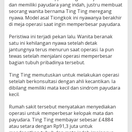
M
dan memiliki payudara yang indah, justru membuat
o
seorang wanita bernama Ting Ting meregang
d
nyawa. Model asal Tiongkok ini nyawanya berakhir
e
l
di meja operasi saat ingin memperbesar payudara.
C
a
Peristiwa ini terjadi pekan lalu. Wanita beranak
n
satu ini kehilangan nyawa setelah detak
t
jantungnya terus menurun saat operasi. Ia pun
i
k
tewas setelah menjalani operasi memperbesar
T
bagian tubuh pribadinya tersebut.
e
w
Ting Ting memutuskan untuk melakukan operasi
a
setelah berkonsultasi dengan ahli kecantikan. Ia
s
d
dibilang memiliki mata kecil dan sindrom payudara
i
kecil.
M
e
Rumah sakit tersebut menyatakan menyediakan
j
operasi untuk memperbesar kelopak mata dan
a
O
payudara. Ting Ting membayar sebesar £4.884
p
atau setara dengan Rp91,3 juta untuk
e