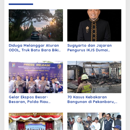
Diduga Melanggar Aturan
Sugiyarto dan Jajaran
ODOL, Truk Batu Bara Bikin
Pengurus IKJS Dumai
Jalan Kuala Cinaku Makin
Periode 2026–2029 Dilantik
Parah
Rabu Besok
Gelar Ekspos Besar-
70 Kasus Kebakaran
Besaran, Polda Riau
Bangunan di Pekanbaru,
Amankan 525 Tersangka
Sebagian Besar Korsleting
Curat, Curas, dan
Listrik
Curanmor