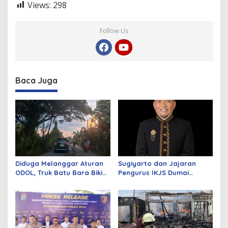
Views:
298
Follow Us
Baca Juga
Diduga Melanggar Aturan
Sugiyarto dan Jajaran
ODOL, Truk Batu Bara Bikin
Pengurus IKJS Dumai
Jalan Kuala Cinaku Makin
Periode 2026–2029 Dilantik
Parah
Rabu Besok