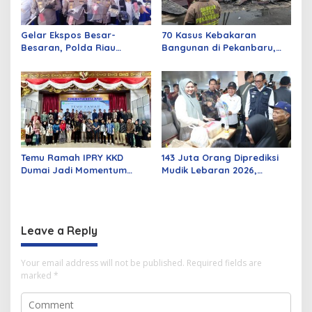
Gelar Ekspos Besar-
70 Kasus Kebakaran
Besaran, Polda Riau
Bangunan di Pekanbaru,
Amankan 525 Tersangka
Sebagian Besar Korsleting
Curat, Curas, dan
Listrik
Curanmor
Temu Ramah IPRY KKD
143 Juta Orang Diprediksi
Dumai Jadi Momentum
Mudik Lebaran 2026,
Bangun Sinergi Alumni dan
Pemerintah Siapkan
Mahasiswa
Berbagai Inovasi
Leave a Reply
Your email address will not be published.
Required fields are
marked
*