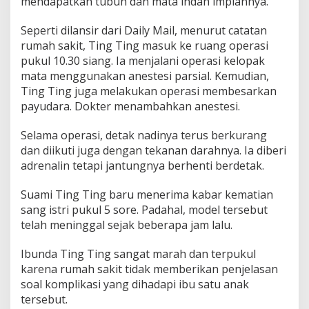
mendapatkan tubuh dan mata indah impiannya.
r
a
Seperti dilansir dari Daily Mail, menurut catatan
s
i
rumah sakit, Ting Ting masuk ke ruang operasi
pukul 10.30 siang. Ia menjalani operasi kelopak
mata menggunakan anestesi parsial. Kemudian,
Ting Ting juga melakukan operasi membesarkan
payudara. Dokter menambahkan anestesi.
Selama operasi, detak nadinya terus berkurang
dan diikuti juga dengan tekanan darahnya. Ia diberi
adrenalin tetapi jantungnya berhenti berdetak.
Suami Ting Ting baru menerima kabar kematian
sang istri pukul 5 sore. Padahal, model tersebut
telah meninggal sejak beberapa jam lalu.
Ibunda Ting Ting sangat marah dan terpukul
karena rumah sakit tidak memberikan penjelasan
soal komplikasi yang dihadapi ibu satu anak
tersebut.