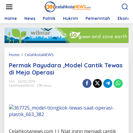
S
k
i
p
Home
News
Politik
Hukrim
Pemerintah
Ekono
t
o
c
o
n
t
Home
/
CelahkotaNEWS
P
e
e
n
Permak Payudara ,Model Cantik Tewas
r
t
m
di Meja Operasi
a
k
Ckn
26/02/2016
CelahkotaNEWS
298 Views
P
a
y
u
d
a
r
a
,
Celahkotanews.com || Niat ingin menjadi cantik