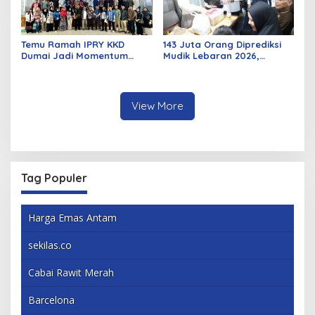
Temu Ramah IPRY KKD
143 Juta Orang Diprediksi
Dumai Jadi Momentum
Mudik Lebaran 2026,
Bangun Sinergi Alumni dan
Pemerintah Siapkan
Mahasiswa
Berbagai Inovasi
View More
Tag Populer
Harga Emas Antam
sekilas.co
Cabai Rawit Merah
Barcelona