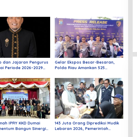
o dan Jajaran Pengurus
Gelar Ekspos Besar-Besaran,
ai Periode 2026–2029
Polda Riau Amankan 525
 Rabu Besok
Tersangka Curat, Curas, dan
Curanmor
mah IPRY KKD Dumai
143 Juta Orang Diprediksi Mudik
entum Bangun Sinergi
Lebaran 2026, Pemerintah
an Mahasiswa
Siapkan Berbagai Inovasi