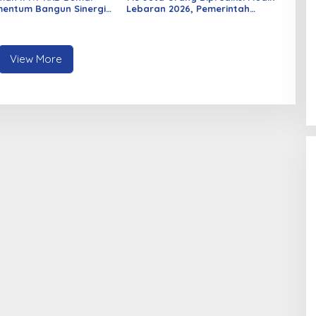
entum Bangun Sinergi
Lebaran 2026, Pemerintah
an Mahasiswa
Siapkan Berbagai Inovasi
View More