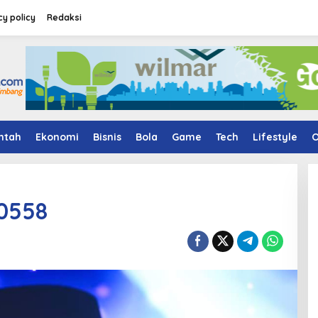
cy policy
Redaksi
ntah
Ekonomi
Bisnis
Bola
Game
Tech
Lifestyle
O
0558