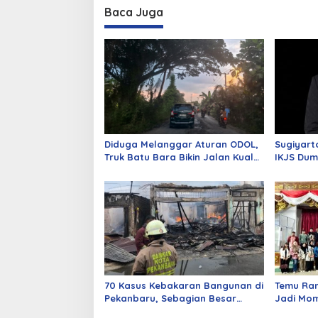
Baca Juga
Diduga Melanggar Aturan ODOL,
Sugiyart
Truk Batu Bara Bikin Jalan Kuala
IKJS Dum
Cinaku Makin Parah
Dilantik
70 Kasus Kebakaran Bangunan di
Temu Ra
Pekanbaru, Sebagian Besar
Jadi Mom
Korsleting Listrik
Alumni d