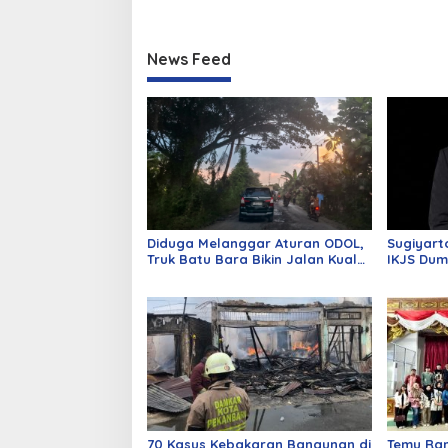
News Feed
Diduga Melanggar Aturan ODOL,
Sugiyart
Truk Batu Bara Bikin Jalan Kuala
IKJS Dum
Cinaku Makin Parah
Dilantik
70 Kasus Kebakaran Bangunan di
Temu Ra