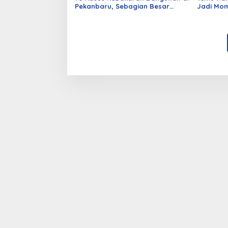
Pekanbaru, Sebagian Besar
Jadi Mom
Korsleting Listrik
Alumni d