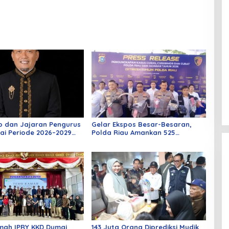
o dan Jajaran Pengurus
Gelar Ekspos Besar-Besaran,
ai Periode 2026–2029
Polda Riau Amankan 525
 Rabu Besok
Tersangka Curat, Curas, dan
Curanmor
mah IPRY KKD Dumai
143 Juta Orang Diprediksi Mudik