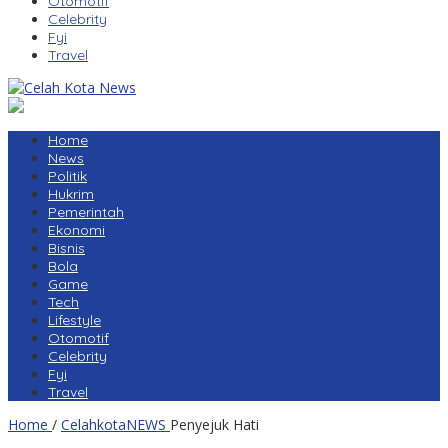
Otomotif
Celebrity
Fyi
Travel
Home
News
Politik
Hukrim
Pemerintah
Ekonomi
Bisnis
Bola
Game
Tech
Lifestyle
Otomotif
Celebrity
Fyi
Travel
Home
/
CelahkotaNEWS
Penyejuk Hati