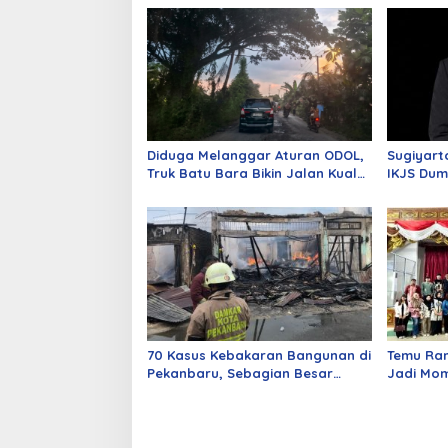
Diduga Melanggar Aturan ODOL,
Sugiyart
Truk Batu Bara Bikin Jalan Kuala
IKJS Dum
Cinaku Makin Parah
Dilantik
70 Kasus Kebakaran Bangunan di
Temu Ra
Pekanbaru, Sebagian Besar
Jadi Mom
Korsleting Listrik
Alumni d