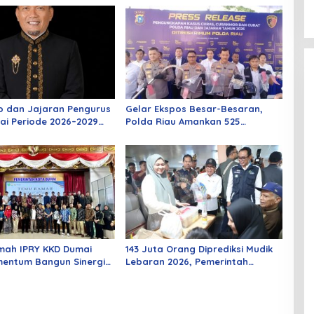
o dan Jajaran Pengurus
Gelar Ekspos Besar-Besaran,
ai Periode 2026–2029
Polda Riau Amankan 525
 Rabu Besok
Tersangka Curat, Curas, dan
Curanmor
mah IPRY KKD Dumai
143 Juta Orang Diprediksi Mudik
entum Bangun Sinergi
Lebaran 2026, Pemerintah
an Mahasiswa
Siapkan Berbagai Inovasi