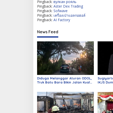
Pingback:
вулкан рояль
Pingback:
Aster Dex Trading
Pingback:
Sofwave
Pingback:
เครื่องเป่าแอลกอฮอล์
Pingback:
AI Factory
News Feed
Diduga Melanggar Aturan ODOL,
Sugiyart
Truk Batu Bara Bikin Jalan Kuala
IKJS Dum
Cinaku Makin Parah
Dilantik