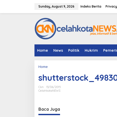
S
k
Sunday, August 9, 2026
Indeks Berita
Privacy
i
p
t
o
c
o
n
t
e
Home
News
Politik
Hukrim
Pemeri
n
t
Home
A
t
shutterstock_4983
t
a
c
Ckn
13/06/2015
h
CelahkotaNEWS
m
e
n
Baca Juga
t