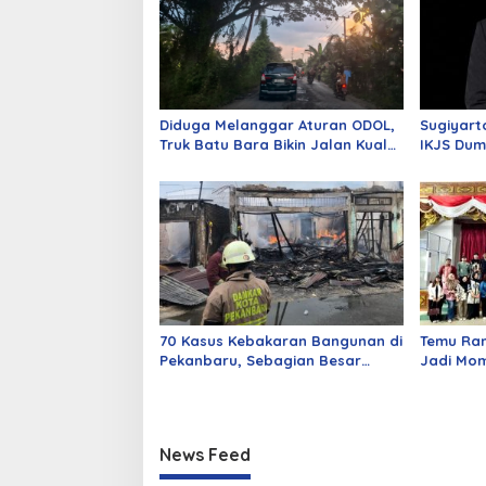
Diduga Melanggar Aturan ODOL,
Sugiyart
Truk Batu Bara Bikin Jalan Kuala
IKJS Dum
Cinaku Makin Parah
Dilantik
70 Kasus Kebakaran Bangunan di
Temu Ra
Pekanbaru, Sebagian Besar
Jadi Mom
Korsleting Listrik
Alumni d
News Feed