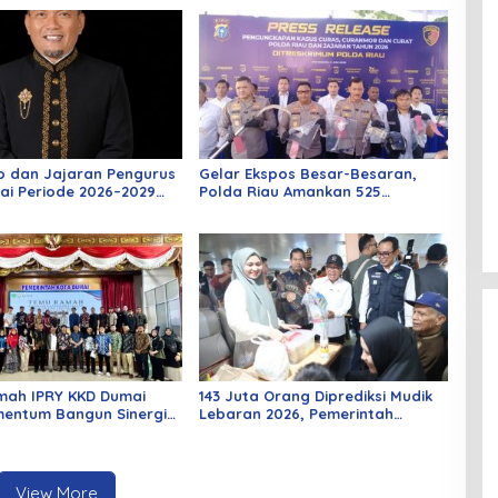
o dan Jajaran Pengurus
Gelar Ekspos Besar-Besaran,
ai Periode 2026–2029
Polda Riau Amankan 525
 Rabu Besok
Tersangka Curat, Curas, dan
Curanmor
mah IPRY KKD Dumai
143 Juta Orang Diprediksi Mudik
entum Bangun Sinergi
Lebaran 2026, Pemerintah
an Mahasiswa
Siapkan Berbagai Inovasi
View More