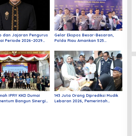
o dan Jajaran Pengurus
Gelar Ekspos Besar-Besaran,
ai Periode 2026–2029
Polda Riau Amankan 525
 Rabu Besok
Tersangka Curat, Curas, dan
Curanmor
mah IPRY KKD Dumai
143 Juta Orang Diprediksi Mudik
entum Bangun Sinergi
Lebaran 2026, Pemerintah
an Mahasiswa
Siapkan Berbagai Inovasi