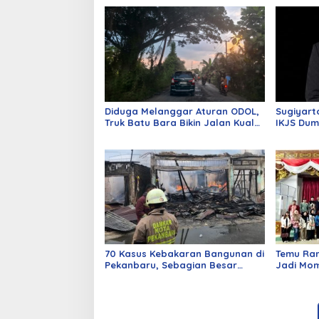
Diduga Melanggar Aturan ODOL,
Sugiyart
Truk Batu Bara Bikin Jalan Kuala
IKJS Dum
Cinaku Makin Parah
Dilantik
70 Kasus Kebakaran Bangunan di
Temu Ra
Pekanbaru, Sebagian Besar
Jadi Mom
Korsleting Listrik
Alumni d