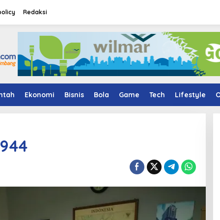
policy
Redaksi
ntah
Ekonomi
Bisnis
Bola
Game
Tech
Lifestyle
O
3944