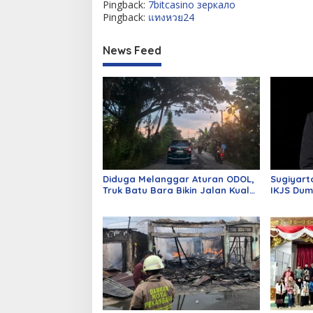
Pingback:
7bitcasino зеркало
Pingback:
แทงหวย24
News Feed
Diduga Melanggar Aturan ODOL,
Sugiyart
Truk Batu Bara Bikin Jalan Kuala
IKJS Dum
Cinaku Makin Parah
Dilantik