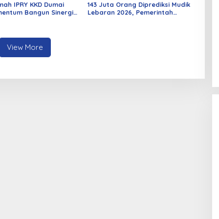
mah IPRY KKD Dumai
143 Juta Orang Diprediksi Mudik
entum Bangun Sinergi
Lebaran 2026, Pemerintah
an Mahasiswa
Siapkan Berbagai Inovasi
View More