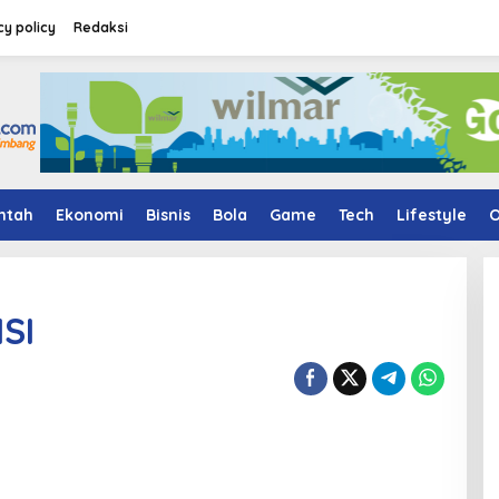
cy policy
Redaksi
ntah
Ekonomi
Bisnis
Bola
Game
Tech
Lifestyle
O
SI