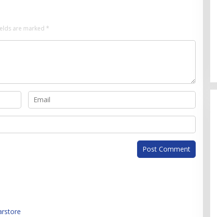
ields are marked
*
arstore