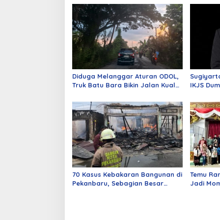
Diduga Melanggar Aturan ODOL,
Sugiyart
Truk Batu Bara Bikin Jalan Kuala
IKJS Dum
Cinaku Makin Parah
Dilantik
70 Kasus Kebakaran Bangunan di
Temu Ra
Pekanbaru, Sebagian Besar
Jadi Mom
Korsleting Listrik
Alumni d