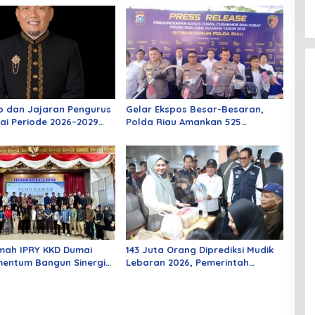
o dan Jajaran Pengurus
Gelar Ekspos Besar-Besaran,
ai Periode 2026–2029
Polda Riau Amankan 525
 Rabu Besok
Tersangka Curat, Curas, dan
Curanmor
mah IPRY KKD Dumai
143 Juta Orang Diprediksi Mudik
entum Bangun Sinergi
Lebaran 2026, Pemerintah
an Mahasiswa
Siapkan Berbagai Inovasi