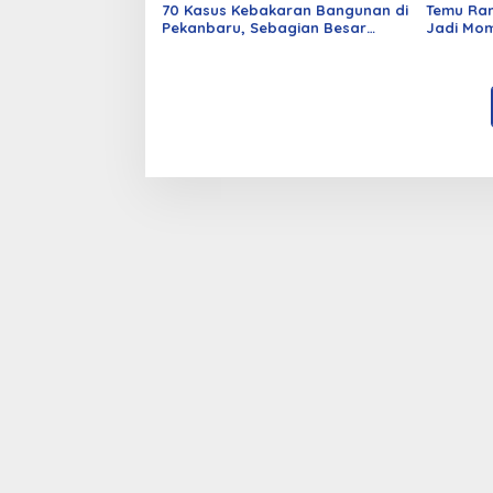
70 Kasus Kebakaran Bangunan di
Temu Ra
Pekanbaru, Sebagian Besar
Jadi Mom
Korsleting Listrik
Alumni d