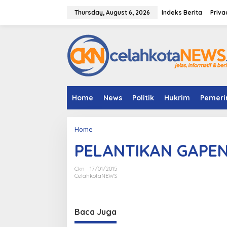
S
k
Thursday, August 6, 2026
Indeks Berita
Priva
i
p
t
o
c
o
n
t
e
Home
News
Politik
Hukrim
Pemeri
n
t
Home
A
t
PELANTIKAN GAPEN
t
a
c
Ckn
17/01/2015
h
CelahkotaNEWS
m
e
n
Baca Juga
t