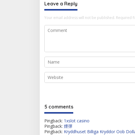
Leave a Reply
Your email address will not be published.
Required f
5 comments
Pingback:
1xslot casino
Pingback:
煙彈
Pingback:
Kryddhuset Billiga Kryddor Oob Doll