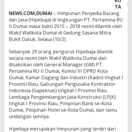
KO
j
TA
a
d
NEWS.COM,DUMAI
– Himpunan Penyedia Barang
i
dan Jasa (Hipebaja) di lingkungan PT. Pertamina RU
L
II Dumai masa bakti 2015 – 2018 resmi dilantik oleh
i
Wakil Walikota Dumai di Gedung Sasana Mitra
n
Bukit Datuk, Selasa (10/2).
g
k
u
Sebanyak 29 orang pengurus Hipebaja dilantik
n
secara resmi oleh Wakil Walikota Dumai dan
g
disaksikan oleh General Manager (GM) PT.
a
Pertamina RU II Dumai, Komisi III DPRD Kota
n
P
Dumai, Kamar Dagang dan Industri (Kadin) tingkat I
T
Provinsi Riau, Gabungan Pengusaha Kontraktor
.
Indonesia (Gapeknas) tingkat I Provinsi Riau,
P
Lembaga Pengembangan Jasa Konstruksi (LPJK)
e
r
tingkat I Provinsi Riau, Pimpinan Bank se-Kota
t
Dumai, Pimpinan Hotel se-Kota Dumai, dan tamu
a
undangan lainnya.
m
i
Hipebaja merupakan himpunan yang terdiri dari
n