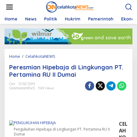
S
k
i
p
Home
News
Politik
Hukrim
Pemerintah
Ekono
t
o
c
o
n
t
Home
/
CelahkotaNEWS
P
e
e
n
Peresmian Hipebaja di Lingkungan PT.
r
t
e
Pertamina RU II Dumai
s
m
Ckn
11/02/2015
CelahkotaNEWS
1169 Views
i
a
n
H
i
p
e
CEL
b
Pengukuhan Hipebaja di Lingkungan PT. Pertamina RU II
AH
a
Dumai