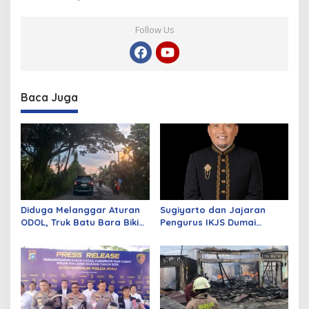
Follow Us
Baca Juga
Diduga Melanggar Aturan
Sugiyarto dan Jajaran
ODOL, Truk Batu Bara Bikin
Pengurus IKJS Dumai
Jalan Kuala Cinaku Makin
Periode 2026–2029 Dilantik
Parah
Rabu Besok