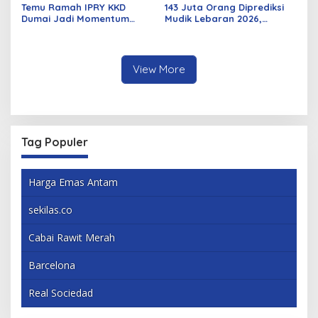
Temu Ramah IPRY KKD
143 Juta Orang Diprediksi
Dumai Jadi Momentum
Mudik Lebaran 2026,
Bangun Sinergi Alumni dan
Pemerintah Siapkan
Mahasiswa
Berbagai Inovasi
View More
Tag Populer
Harga Emas Antam
sekilas.co
Cabai Rawit Merah
Barcelona
Real Sociedad