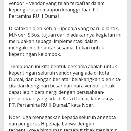
a
vendor – vendor yang telah terdaftar dalam
R
kepengurusan maupun keanggotaan PT.
U
Pertamina RU II Dumai.
I
I
Dikatakan oleh Ketua Hipebaja yang baru dilantik,
D
u
M.Noer, S.Sos, tujuan dari diadakannya kegiatan ini
m
merupakan sebagai implementasi dalam
a
mengakomodir antar sesama, bukan untuk
i
kepentingan kelompok.
“Himpunan ini kita bentuk bersama adalah untuk
kepentingan seluruh vendor yang ada di Kota
Dumai, dan dengan berlatar belakangkan oleh cita-
cita dan keinginan besar dari para vendor untuk
dapat lebih bersinergi dengan perusahaan-
perusahaan yang ada di Kota Dumai, khususnya
PT. Pertamina RU II Dumai,” kata Noer.
Noer juga menegaskan kepada seluruh anggota
dan pengurus Hipebaja bahwa dengan
terbentuknya himpunan tersebut tidak menjamin