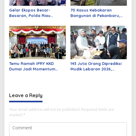
Gelar Ekspos Besar-
70 Kasus Kebakaran
Besaran, Polda Riau
Bangunan di Pekanbaru,
Amankan 525 Tersangka
Sebagian Besar Korsleting
Curat, Curas, dan
Listrik
Curanmor
Temu Ramah IPRY KKD
143 Juta Orang Diprediksi
Dumai Jadi Momentum
Mudik Lebaran 2026,
Bangun Sinergi Alumni dan
Pemerintah Siapkan
Mahasiswa
Berbagai Inovasi
Leave a Reply
Your email address will not be published.
Required fields are
marked
*