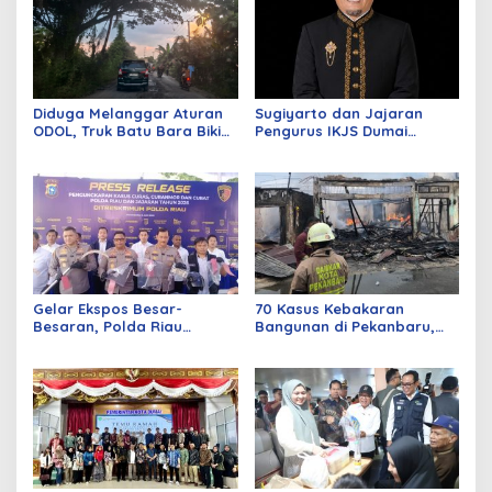
Diduga Melanggar Aturan
Sugiyarto dan Jajaran
ODOL, Truk Batu Bara Bikin
Pengurus IKJS Dumai
Jalan Kuala Cinaku Makin
Periode 2026–2029 Dilantik
Parah
Rabu Besok
Gelar Ekspos Besar-
70 Kasus Kebakaran
Besaran, Polda Riau
Bangunan di Pekanbaru,
Amankan 525 Tersangka
Sebagian Besar Korsleting
Curat, Curas, dan
Listrik
Curanmor