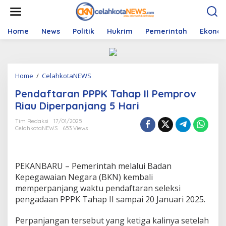
S
k
i
p
Home
News
Politik
Hukrim
Pemerintah
Ekono
t
o
c
o
Home
/
CelahkotaNEWS
P
n
e
t
Pendaftaran PPPK Tahap II Pemprov
n
e
d
n
Riau Diperpanjang 5 Hari
a
t
f
Tim Redaksi
17/01/2025
CelahkotaNEWS
653 Views
t
a
r
a
PEKANBARU – Pemerintah melalui Badan
n
P
Kepegawaian Negara (BKN) kembali
P
memperpanjang waktu pendaftaran seleksi
P
pengadaan PPPK Tahap II sampai 20 Januari 2025.
K
T
Perpanjangan tersebut yang ketiga kalinya setelah
a