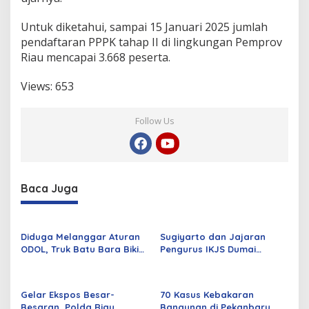
a
n
Untuk diketahui, sampai 15 Januari 2025 jumlah
g
pendaftaran PPPK tahap II di lingkungan Pemprov
5
Riau mencapai 3.668 peserta.
H
a
r
Views:
653
i
Follow Us
Baca Juga
Diduga Melanggar Aturan
Sugiyarto dan Jajaran
ODOL, Truk Batu Bara Bikin
Pengurus IKJS Dumai
Jalan Kuala Cinaku Makin
Periode 2026–2029 Dilantik
Parah
Rabu Besok
Gelar Ekspos Besar-
70 Kasus Kebakaran
Besaran, Polda Riau
Bangunan di Pekanbaru,