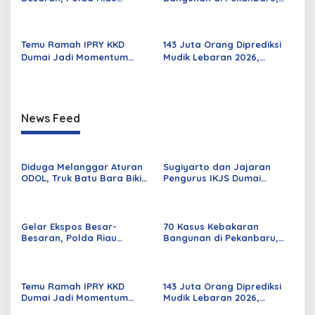
Amankan 525 Tersangka
Sebagian Besar Korsleting
Curat, Curas, dan
Listrik
Curanmor
Temu Ramah IPRY KKD
143 Juta Orang Diprediksi
Dumai Jadi Momentum
Mudik Lebaran 2026,
Bangun Sinergi Alumni dan
Pemerintah Siapkan
Mahasiswa
Berbagai Inovasi
News Feed
Diduga Melanggar Aturan
Sugiyarto dan Jajaran
ODOL, Truk Batu Bara Bikin
Pengurus IKJS Dumai
Jalan Kuala Cinaku Makin
Periode 2026–2029 Dilantik
Parah
Rabu Besok
Gelar Ekspos Besar-
70 Kasus Kebakaran
Besaran, Polda Riau
Bangunan di Pekanbaru,
Amankan 525 Tersangka
Sebagian Besar Korsleting
Curat, Curas, dan
Listrik
Curanmor
Temu Ramah IPRY KKD
143 Juta Orang Diprediksi
Dumai Jadi Momentum
Mudik Lebaran 2026,
Bangun Sinergi Alumni dan
Pemerintah Siapkan