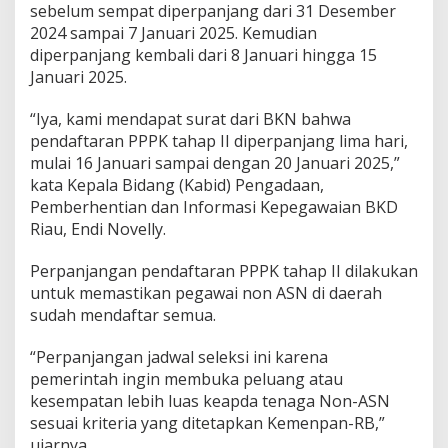
h
sebelum sempat diperpanjang dari 31 Desember
a
2024 sampai 7 Januari 2025. Kemudian
p
diperpanjang kembali dari 8 Januari hingga 15
I
Januari 2025.
I
P
e
“Iya, kami mendapat surat dari BKN bahwa
m
pendaftaran PPPK tahap II diperpanjang lima hari,
p
mulai 16 Januari sampai dengan 20 Januari 2025,”
r
kata Kepala Bidang (Kabid) Pengadaan,
o
Pemberhentian dan Informasi Kepegawaian BKD
v
R
Riau, Endi Novelly.
i
a
Perpanjangan pendaftaran PPPK tahap II dilakukan
u
untuk memastikan pegawai non ASN di daerah
D
sudah mendaftar semua.
i
p
e
“Perpanjangan jadwal seleksi ini karena
r
pemerintah ingin membuka peluang atau
p
kesempatan lebih luas keapda tenaga Non-ASN
a
sesuai kriteria yang ditetapkan Kemenpan-RB,”
n
j
ujarnya.