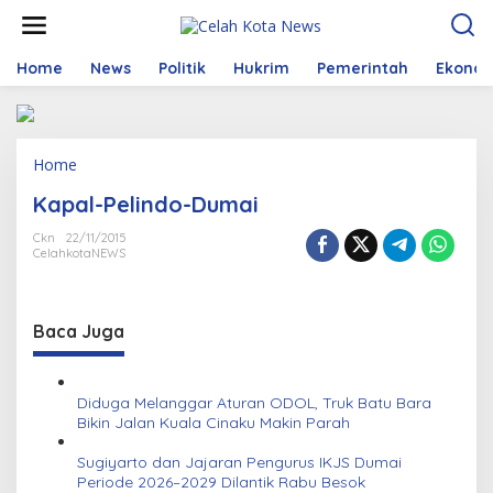
S
k
i
p
Home
News
Politik
Hukrim
Pemerintah
Ekono
t
o
c
o
Home
A
n
t
t
Kapal-Pelindo-Dumai
t
e
a
n
Ckn
22/11/2015
c
t
CelahkotaNEWS
h
m
e
n
Baca Juga
t
Diduga Melanggar Aturan ODOL, Truk Batu Bara
Bikin Jalan Kuala Cinaku Makin Parah
Sugiyarto dan Jajaran Pengurus IKJS Dumai
Periode 2026–2029 Dilantik Rabu Besok