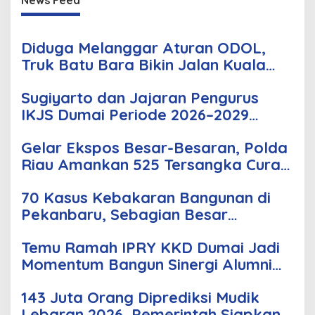
Diduga Melanggar Aturan ODOL,
Truk Batu Bara Bikin Jalan Kuala
Cinaku Makin Parah
Sugiyarto dan Jajaran Pengurus
IKJS Dumai Periode 2026–2029
Dilantik Rabu Besok
Gelar Ekspos Besar-Besaran, Polda
Riau Amankan 525 Tersangka Curat,
Curas, dan Curanmor
70 Kasus Kebakaran Bangunan di
Pekanbaru, Sebagian Besar
Korsleting Listrik
Temu Ramah IPRY KKD Dumai Jadi
Momentum Bangun Sinergi Alumni
dan Mahasiswa
143 Juta Orang Diprediksi Mudik
Lebaran 2026, Pemerintah Siapkan