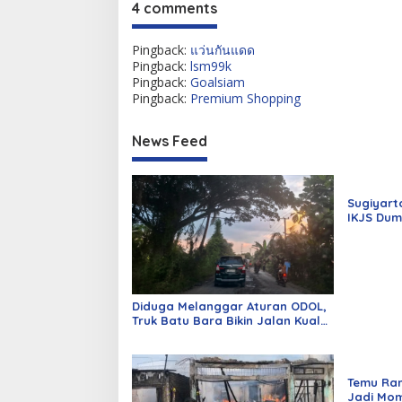
4 comments
Pingback:
แว่นกันแดด
Pingback:
lsm99k
Pingback:
Goalsiam
Pingback:
Premium Shopping
News Feed
Sugiyart
IKJS Dum
Dilantik
Diduga Melanggar Aturan ODOL,
Truk Batu Bara Bikin Jalan Kuala
Cinaku Makin Parah
Temu Ra
Jadi Mom