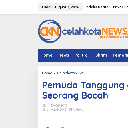
S
k
Friday, August 7, 2026
Indeks Berita
Privacy 
i
p
t
o
c
o
n
t
e
Home
News
Politik
Hukrim
Pemeri
n
t
Home
/
CelahkotaNEWS
P
e
Pemuda Tanggung d
m
u
Seorang Bocah
d
a
T
Ckn
30/06/2015
a
CelahkotaNEWS
519 Views
n
g
g