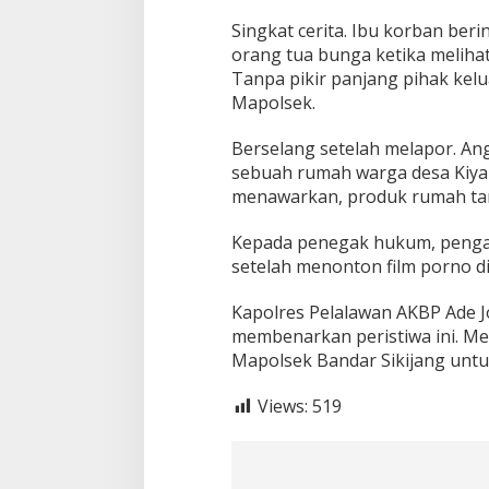
n
g
Singkat cerita. Ibu korban beri
B
orang tua bunga ketika meliha
o
Tanpa pikir panjang pihak kelu
c
Mapolsek.
a
h
Berselang setelah melapor. An
sebuah rumah warga desa Kiya
menawarkan, produk rumah ta
Kepada penegak hukum, pengak
setelah menonton film porno d
Kapolres Pelalawan AKBP Ade Jo
membenarkan peristiwa ini. Men
Mapolsek Bandar Sikijang untuk
Views:
519