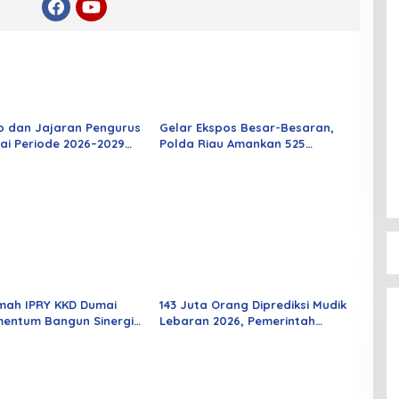
o dan Jajaran Pengurus
Gelar Ekspos Besar-Besaran,
ai Periode 2026–2029
Polda Riau Amankan 525
 Rabu Besok
Tersangka Curat, Curas, dan
Curanmor
mah IPRY KKD Dumai
143 Juta Orang Diprediksi Mudik
entum Bangun Sinergi
Lebaran 2026, Pemerintah
an Mahasiswa
Siapkan Berbagai Inovasi