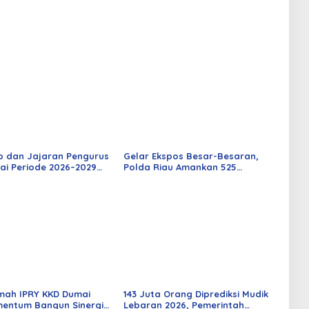
o dan Jajaran Pengurus
Gelar Ekspos Besar-Besaran,
ai Periode 2026–2029
Polda Riau Amankan 525
 Rabu Besok
Tersangka Curat, Curas, dan
Curanmor
mah IPRY KKD Dumai
143 Juta Orang Diprediksi Mudik
entum Bangun Sinergi
Lebaran 2026, Pemerintah