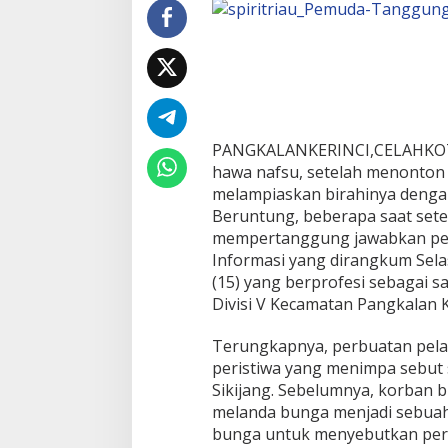
u
n
g
d
i
P
e
l
PANGKALANKERINCI,CELAHKOTA
a
l
hawa nafsu, setelah menonton v
a
melampiaskan birahinya denga
w
Beruntung, beberapa saat setel
a
mempertanggung jawabkan pe
n
G
Informasi yang dirangkum Selas
a
(15) yang berprofesi sebagai sa
g
Divisi V Kecamatan Pangkalan 
a
h
Terungkapnya, perbuatan pelak
i
S
peristiwa yang menimpa sebut s
e
Sikijang. Sebelumnya, korban b
o
melanda bunga menjadi sebuah 
r
bunga untuk menyebutkan peris
a