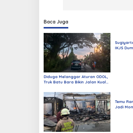
Baca Juga
Sugiyart
IKJS Dum
Dilantik
Diduga Melanggar Aturan ODOL,
Truk Batu Bara Bikin Jalan Kuala
Cinaku Makin Parah
Temu Ra
Jadi Mom
Alumni d