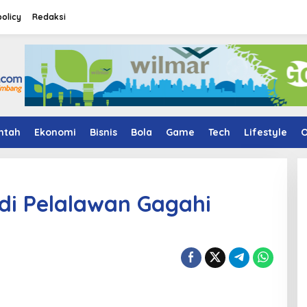
policy
Redaksi
ntah
Ekonomi
Bisnis
Bola
Game
Tech
Lifestyle
O
i Pelalawan Gagahi