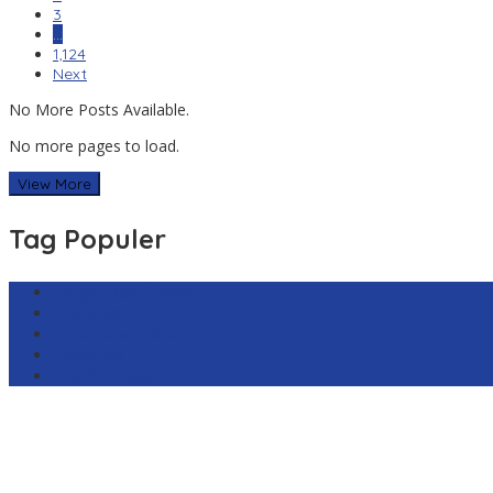
3
…
1,124
Next
No More Posts Available.
No more pages to load.
View More
Tag Populer
Harga Emas Antam
sekilas.co
Cabai Rawit Merah
Barcelona
Real Sociedad