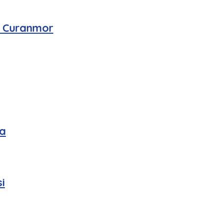
n Curanmor
a
i