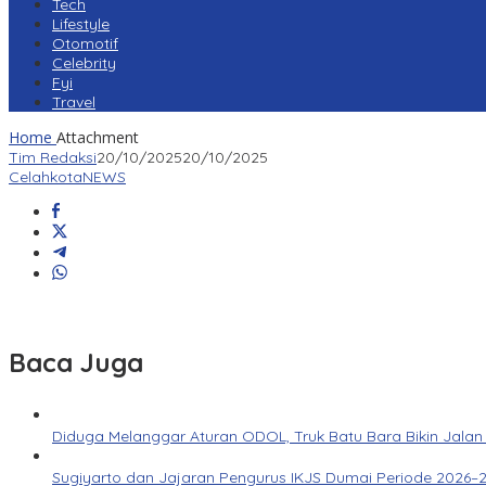
Tech
Lifestyle
Otomotif
Celebrity
Fyi
Travel
Home
Attachment
Tim Redaksi
20/10/2025
20/10/2025
CelahkotaNEWS
Baca Juga
Diduga Melanggar Aturan ODOL, Truk Batu Bara Bikin Jalan
Sugiyarto dan Jajaran Pengurus IKJS Dumai Periode 2026–2