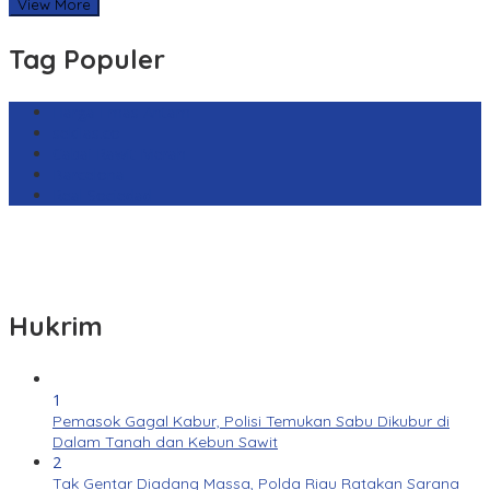
View More
Tag Populer
Harga Emas Antam
sekilas.co
Cabai Rawit Merah
Barcelona
Real Sociedad
Hukrim
1
Pemasok Gagal Kabur, Polisi Temukan Sabu Dikubur di
Dalam Tanah dan Kebun Sawit
2
Tak Gentar Diadang Massa, Polda Riau Ratakan Sarana