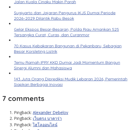
Jalan Kuala Cinaku Makin Parah
Sugiyarto dan Jajaran Pengurus IKJS Dumai Periode
2026–2029 Dilantik Rabu Besok
Gelar Ekspos Besar-Besaran, Polda Riau Amankan 525
Tersangka Curat, Curas, dan Curanmor
70 Kasus Kebakaran Bangunan di Pekanbaru, Sebagian
Besar Korsleting Listrik
Temu Ramah IPRY KKD Dumai Jadi Momentum Bangun
Sinergi Alumni dan Mahasiswa
143 Juta Orang Diprediksi Mudik Lebaran 2026, Pemerintah
Siapkan Berbagai Inovasi
7 comments
Pingback:
Alexander Debelov
Pingback:
เว็บตรง บาคาร่า
Pingback:
ไฮโลออนไลน์