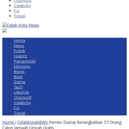
Otomotif
Celebrity
Fyi
Travel
Home
News
Politik
Hukrim
Pemerintah
Ekonomi
Bisnis
Bola
Game
Tech
Lifestyle
Otomotif
Celebrity
Fyi
Travel
Home
/
CelahkotaNEWS
Pemko Dumai Berangkatkan 57 Orang
Calon Jamaah Umrah Gratis