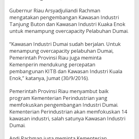
r
c
Gubernur Riau Arsyadjuliandi Rachman
a
mengatakan pengembangan Kawasan Industri
p
Tanjung Buton dan Kawasan Industri Kuaka Enok
a
c
untuk menampung overcapacity Pelabuhan Dumai.
i
t
“Kawasan Industri Dumai sudah berjalan. Untuk
y
menampung overcapacity pelabuhan Dumai,
Pemerintah Provinsi Riau juga meminta
Kemenperin mendukung percepatan
pembangunan KITB dan Kawasan Industri Kuala
Enok,” katanya, Jumat (30/9/2016).
Pemerintah Provinsi Riau menyambut baik
program Kementerian Perindustrian yang
memfokuskan pengembangan Industri Dumai.
Kementerian Perindustrian akan memfokuskan 14
kawasan industri, salah satunya Kawasan Industri
Dumai.
Andi Rachman juga meminta Kementerian