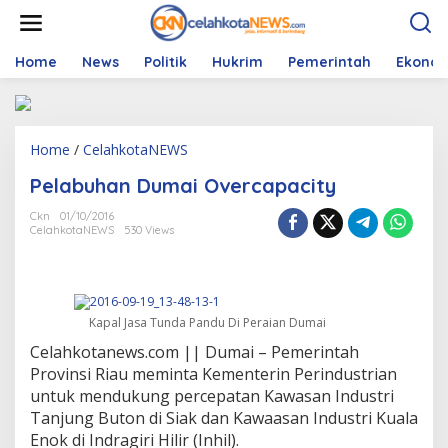
S
k
i
p
Home
News
Politik
Hukrim
Pemerintah
Ekono
t
o
c
o
Home
/
CelahkotaNEWS
P
n
e
t
Pelabuhan Dumai Overcapacity
l
e
a
n
Ckn
01/10/2016
b
t
CelahkotaNEWS
530 Views
u
h
a
n
D
Kapal Jasa Tunda Pandu Di Peraian Dumai
u
m
Celahkotanews.com || Dumai – Pemerintah
a
Provinsi Riau meminta Kementerin Perindustrian
i
untuk mendukung percepatan Kawasan Industri
O
Tanjung Buton di Siak dan Kawaasan Industri Kuala
v
e
Enok di Indragiri Hilir (Inhil).