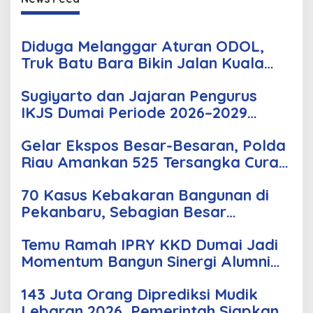
Diduga Melanggar Aturan ODOL,
Truk Batu Bara Bikin Jalan Kuala
Cinaku Makin Parah
Sugiyarto dan Jajaran Pengurus
IKJS Dumai Periode 2026–2029
Dilantik Rabu Besok
Gelar Ekspos Besar-Besaran, Polda
Riau Amankan 525 Tersangka Curat,
Curas, dan Curanmor
70 Kasus Kebakaran Bangunan di
Pekanbaru, Sebagian Besar
Korsleting Listrik
Temu Ramah IPRY KKD Dumai Jadi
Momentum Bangun Sinergi Alumni
dan Mahasiswa
143 Juta Orang Diprediksi Mudik
Lebaran 2026, Pemerintah Siapkan