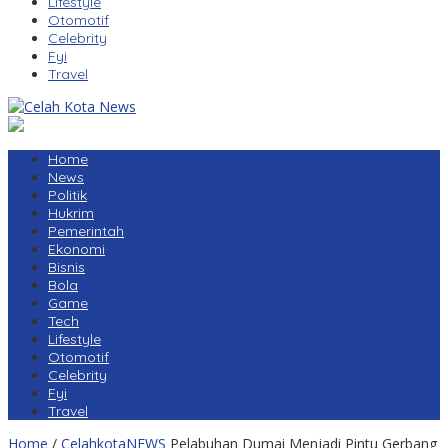
Lifestyle
Otomotif
Celebrity
Fyi
Travel
Home
News
Politik
Hukrim
Pemerintah
Ekonomi
Bisnis
Bola
Game
Tech
Lifestyle
Otomotif
Celebrity
Fyi
Travel
Home
/
CelahkotaNEWS
Pelabuhan Dumai Menjadi Pintu Gerbang