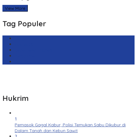
View More
Tag Populer
Harga Emas Antam
sekilas.co
Cabai Rawit Merah
Barcelona
Real Sociedad
Hukrim
1
Pemasok Gagal Kabur, Polisi Temukan Sabu Dikubur di
Dalam Tanah dan Kebun Sawit
2