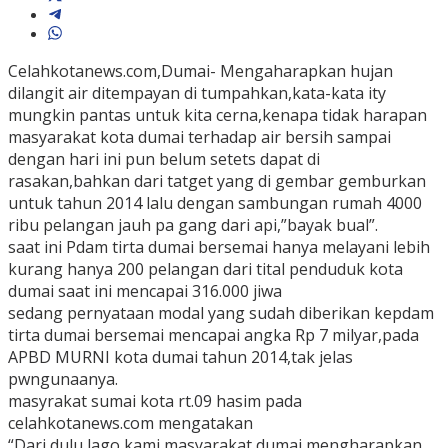
Celahkotanews.com,Dumai- Mengaharapkan hujan
dilangit air ditempayan di tumpahkan,kata-kata ity
mungkin pantas untuk kita cerna,kenapa tidak harapan
masyarakat kota dumai terhadap air bersih sampai
dengan hari ini pun belum setets dapat di
rasakan,bahkan dari tatget yang di gembar gemburkan
untuk tahun 2014 lalu dengan sambungan rumah 4000
ribu pelangan jauh pa gang dari api,”bayak bual”.
saat ini Pdam tirta dumai bersemai hanya melayani lebih
kurang hanya 200 pelangan dari tital penduduk kota
dumai saat ini mencapai 316.000 jiwa
sedang pernyataan modal yang sudah diberikan kepdam
tirta dumai bersemai mencapai angka Rp 7 milyar,pada
APBD MURNI kota dumai tahun 2014,tak jelas
pwngunaanya.
masyrakat sumai kota rt.09 hasim pada
celahkotanews.com mengatakan
“Dari dulu lago kami masyarakat dumai mengharapkan