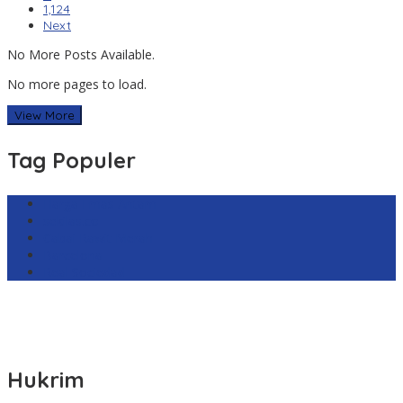
1,124
Next
No More Posts Available.
No more pages to load.
View More
Tag Populer
Harga Emas Antam
sekilas.co
Cabai Rawit Merah
Barcelona
Real Sociedad
Hukrim