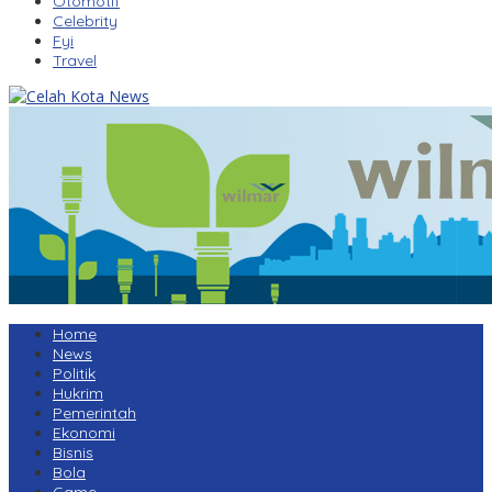
Otomotif
Celebrity
Fyi
Travel
Home
News
Politik
Hukrim
Pemerintah
Ekonomi
Bisnis
Bola