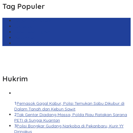
Tag Populer
Harga Emas Antam
sekilas.co
Cabai Rawit Merah
Barcelona
Real Sociedad
Hukrim
1
Pemasok Gagal Kabur, Polisi Temukan Sabu Dikubur di
Dalam Tanah dan Kebun Sawit
2
Tak Gentar Diadang Massa, Polda Riau Ratakan Sarana
PETI di Sungai Kuantan
3
Polisi Bongkar Gudang Narkoba di Pekanbaru, Kurir YY
Diringkus