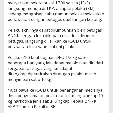
k
masyarakat sekira pukul 17.00 selasa (15/5)
o
langsung menuju di TKP, didapati pelaku (Zkl)
b
sedang menghisap sabu,namun pelaku melakukan
a
perlawanan dengan petugas duel tangan kosong.
T
u
m
Pelaku akhirnya dapat dilumpuhkan oleh petugas
b
BNNK dengan luka dikepala usai duel dengan
a
petugas, langsung di larikan ke RSUD untuk
n
perawatan luka yang dialami pelaku.
g
U
s
Pelaku (Zkl) kuat dugaan DPO 1/2 kg sabu
a
beberapa hari yang lalu dapat meloloskan diri dari
i
sergapan petugas yang kini dapat
D
ditangkap,diperkirakan ditangan pelaku masih
u
menyimpan sabu 10 kg.
e
l
D
” Kita bawa ke RSUD untuk penanganan medisnya
e
demi penyelamatan pelaku untuk mengungkap 10
n
kg narkotika jenis sabu” Ungkap Kepala BNNK
g
AKBP Tamrin Parulian SH.
a
n