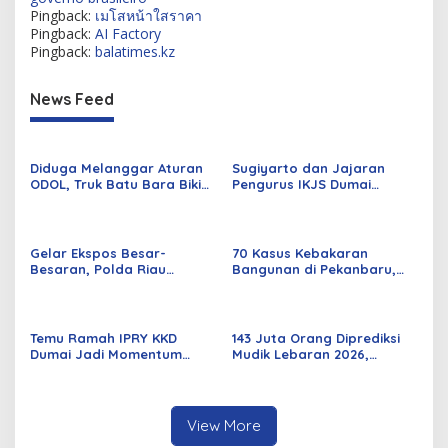
Pingback:
เมโสหน้าใสราคา
Pingback:
AI Factory
Pingback:
balatimes.kz
News Feed
Diduga Melanggar Aturan
Sugiyarto dan Jajaran
ODOL, Truk Batu Bara Bikin
Pengurus IKJS Dumai
Jalan Kuala Cinaku Makin
Periode 2026–2029 Dilantik
Parah
Rabu Besok
Gelar Ekspos Besar-
70 Kasus Kebakaran
Besaran, Polda Riau
Bangunan di Pekanbaru,
Amankan 525 Tersangka
Sebagian Besar Korsleting
Curat, Curas, dan
Listrik
Curanmor
Temu Ramah IPRY KKD
143 Juta Orang Diprediksi
Dumai Jadi Momentum
Mudik Lebaran 2026,
Bangun Sinergi Alumni dan
Pemerintah Siapkan
Mahasiswa
Berbagai Inovasi
View More