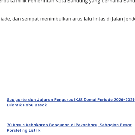
p terbuka milik Pemerintah Kota Bandung yang bernama Band
ade, dan sempat menimbulkan arus lalu lintas di Jalan Jend
Sugiyarto dan Jajaran Pengurus IKJS Dumai Periode 2026–2029
Dilantik Rabu Besok
70 Kasus Kebakaran Bangunan di Pekanbaru, Sebagian Besar
Korsleting Listrik