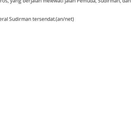
ros, yang berjalan melewati jalan Pemuda, Sudirman, dan
eral Sudirman tersendat.(an/net)