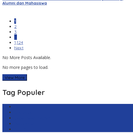
Alumni dan Mahasiswa
1
2
3
…
1,124
Next
No More Posts Available.
No more pages to load.
View More
Tag Populer
Harga Emas Antam
sekilas.co
Cabai Rawit Merah
Barcelona
Real Sociedad