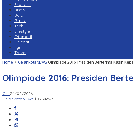
Ekonomi
Bisnis
Bola
Game
Tech
Lifestyle
Otomotif
Celebrity
Fyi
Travel
Home
/
CelahkotaNEWS
Olimpiade 2016: Presiden Berterima Kasih Kepa
Olimpiade 2016: Presiden Bert
Ckn
24/08/2016
CelahkotaNEWS
109 Views