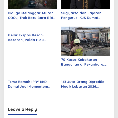
Diduga Melanggar Aturan
Sugiyarto dan Jajaran
ODOL, Truk Batu Bara Bikin
Pengurus IKJS Dumai
Jalan Kuala Cinaku Makin
Periode 2026–2029 Dilantik
Parah
Rabu Besok
Gelar Ekspos Besar-
Besaran, Polda Riau
Amankan 525 Tersangka
Curat, Curas, dan
Curanmor
70 Kasus Kebakaran
Bangunan di Pekanbaru,
Sebagian Besar Korsleting
Listrik
Temu Ramah IPRY KKD
143 Juta Orang Diprediksi
Dumai Jadi Momentum
Mudik Lebaran 2026,
Bangun Sinergi Alumni dan
Pemerintah Siapkan
Mahasiswa
Berbagai Inovasi
Leave a Reply