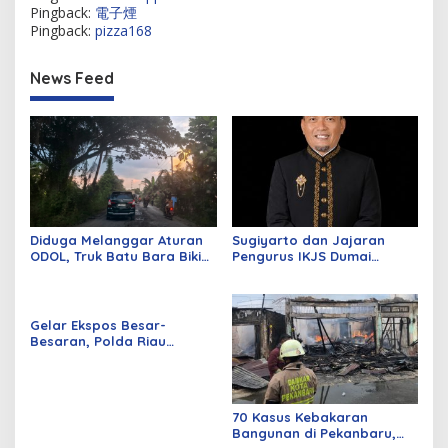
Pingback:
電子煙
Pingback:
pizza168
News Feed
Diduga Melanggar Aturan
Sugiyarto dan Jajaran
ODOL, Truk Batu Bara Bikin
Pengurus IKJS Dumai
Jalan Kuala Cinaku Makin
Periode 2026–2029 Dilantik
Parah
Rabu Besok
Gelar Ekspos Besar-
Besaran, Polda Riau
Amankan 525 Tersangka
Curat, Curas, dan
Curanmor
70 Kasus Kebakaran
Bangunan di Pekanbaru,