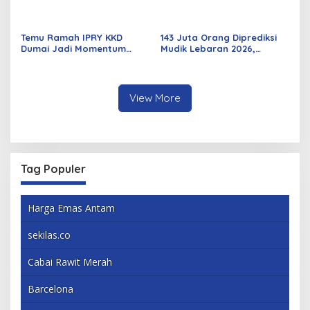
Sebagian Besar Korsleting
Listrik
Temu Ramah IPRY KKD
143 Juta Orang Diprediksi
Dumai Jadi Momentum
Mudik Lebaran 2026,
Bangun Sinergi Alumni dan
Pemerintah Siapkan
Mahasiswa
Berbagai Inovasi
View More
Tag Populer
Harga Emas Antam
sekilas.co
Cabai Rawit Merah
Barcelona