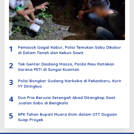
1
Pemasok Gagal Kabur, Polisi Temukan Sabu Dikubur
di Dalam Tanah dan Kebun Sawit
2
Tak Gentar Diadang Massa, Polda Riau Ratakan
Sarana PETI di Sungai Kuantan
3
Polisi Bongkar Gudang Narkoba di Pekanbaru, Kurir
YY Diringkus
4
Dua Pria Berusia Setengah Abad Ditangkap Saat
Jualan Sabu di Bengkalis
5
KPK Tahan Bupati Muara Enim dalam OTT Dugaan
Suap Proyek