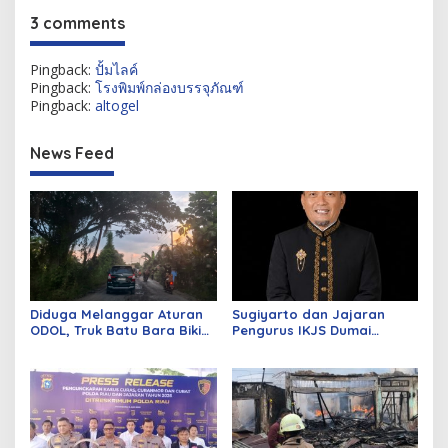
3 comments
Pingback:
ปั้มไลค์
Pingback:
โรงพิมพ์กล่องบรรจุภัณฑ์
Pingback:
altogel
News Feed
Diduga Melanggar Aturan
Sugiyarto dan Jajaran
ODOL, Truk Batu Bara Bikin
Pengurus IKJS Dumai
Jalan Kuala Cinaku Makin
Periode 2026–2029 Dilantik
Parah
Rabu Besok