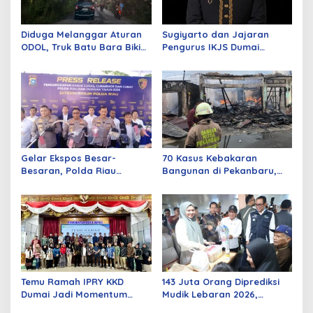
Diduga Melanggar Aturan
Sugiyarto dan Jajaran
ODOL, Truk Batu Bara Bikin
Pengurus IKJS Dumai
Jalan Kuala Cinaku Makin
Periode 2026–2029 Dilantik
Parah
Rabu Besok
Gelar Ekspos Besar-
70 Kasus Kebakaran
Besaran, Polda Riau
Bangunan di Pekanbaru,
Amankan 525 Tersangka
Sebagian Besar Korsleting
Curat, Curas, dan
Listrik
Curanmor
Temu Ramah IPRY KKD
143 Juta Orang Diprediksi
Dumai Jadi Momentum
Mudik Lebaran 2026,
Bangun Sinergi Alumni dan
Pemerintah Siapkan