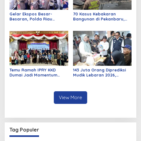
Gelar Ekspos Besar-
70 Kasus Kebakaran
Besaran, Polda Riau
Bangunan di Pekanbaru,
Amankan 525 Tersangka
Sebagian Besar Korsleting
Curat, Curas, dan
Listrik
Curanmor
Temu Ramah IPRY KKD
143 Juta Orang Diprediksi
Dumai Jadi Momentum
Mudik Lebaran 2026,
Bangun Sinergi Alumni dan
Pemerintah Siapkan
Mahasiswa
Berbagai Inovasi
View More
Tag Populer