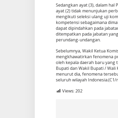
a
Sedangkan ayat (3), dalam hal
b
ayat (2) tidak menunjukan per
a
mengikuti seleksi ulang uji kom
t
kompetensi sebagaimana dimaks
dapat dipindahkan pada jabatan
ditempatkan pada jabatan yang
perundang-undangan.
Sebelumnya, Wakil Ketua Komisi
mengkhawatirkan fenomena pro
oleh kepala daerah baru yang t
Bupati dan Wakil Bupati / Wali 
menurut dia, fenomena tersebut
seluruh wilayah Indonesia.(C1/n
Views:
202