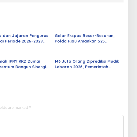
o dan Jajaran Pengurus
Gelar Ekspos Besar-Besaran,
ai Periode 2026–2029
Polda Riau Amankan 525
 Rabu Besok
Tersangka Curat, Curas, dan
Curanmor
mah IPRY KKD Dumai
143 Juta Orang Diprediksi Mudik
entum Bangun Sinergi
Lebaran 2026, Pemerintah
an Mahasiswa
Siapkan Berbagai Inovasi
ields are marked
*