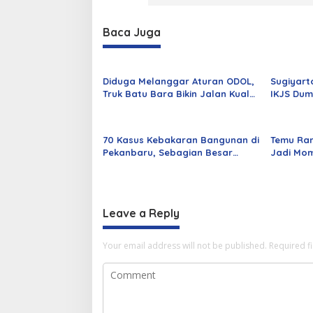
Baca Juga
Diduga Melanggar Aturan ODOL,
Sugiyart
Truk Batu Bara Bikin Jalan Kuala
IKJS Dum
Cinaku Makin Parah
Dilantik
70 Kasus Kebakaran Bangunan di
Temu Ra
Pekanbaru, Sebagian Besar
Jadi Mom
Korsleting Listrik
Alumni d
Leave a Reply
Your email address will not be published.
Required f