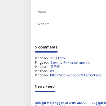
5 comments
Pingback:
situs toto
Pingback:
จำหน่าย พัดลมอุตสาหกรรม
Pingback:
電子煙
Pingback:
สิว
Pingback:
https://iddis-shop.kz/site/contacts
News Feed
Diduga Melanggar Aturan ODOL,
Sugiyart