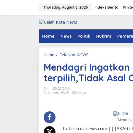
S
k
Thursday, August 6, 2026
Indeks Berita
Priva
i
p
t
o
c
Home
News
Politik
Hukrim
Pemeri
o
n
t
Home
/
CelahkotaNEWS
M
e
e
n
Mendagri Ingatkan
n
t
d
terpilih,Tidak Asal
a
g
r
Ckn
23/02/2016
i
CelahkotaNEWS
202 Views
I
n
g
a
t
Mendagri
k
Celahkotanews.com || JAKARTA
a