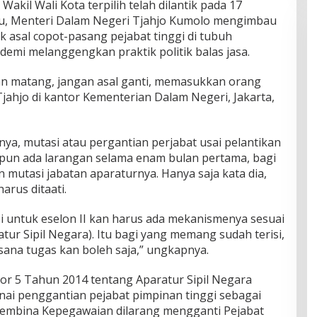
Wakil Wali Kota terpilih telah dilantik pada 17
 itu, Menteri Dalam Negeri Tjahjo Kumolo mengimbau
ak asal copot-pasang pejabat tinggi di tubuh
 demi melanggengkan praktik politik balas jasa.
n matang, jangan asal ganti, memasukkan orang
jahjo di kantor Kementerian Dalam Negeri, Jakarta,
ya, mutasi atau pergantian perjabat usai pelantikan
un ada larangan selama enam bulan pertama, bagi
mutasi jabatan aparaturnya. Hanya saja kata dia,
rus ditaati.
api untuk eselon II kan harus ada mekanismenya sesuai
r Sipil Negara). Itu bagi yang memang sudah terisi,
sana tugas kan boleh saja,” ungkapnya.
 5 Tahun 2014 tentang Aparatur Sipil Negara
enai penggantian pejabat pimpinan tinggi sebagai
t Pembina Kepegawaian dilarang mengganti Pejabat