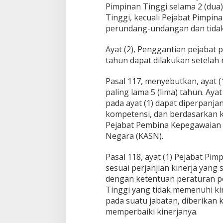
,
Pimpinan Tinggi selama 2 (dua)
T
Tinggi, kecuali Pejabat Pimpi
i
perundang-undangan dan tidak 
d
a
Ayat (2), Penggantian pejabat 
k
A
tahun dapat dilakukan setelah
s
a
Pasal 117, menyebutkan, ayat (
l
paling lama 5 (lima) tahun. Ay
C
pada ayat (1) dapat diperpanja
o
p
kompetensi, dan berdasarkan k
o
Pejabat Pembina Kepegawaian d
t
Negara (KASN).
-
P
Pasal 118, ayat (1) Pejabat Pi
a
s
sesuai perjanjian kinerja yang
a
dengan ketentuan peraturan p
n
Tinggi yang tidak memenuhi kin
g
pada suatu jabatan, diberikan
P
e
memperbaiki kinerjanya.
j