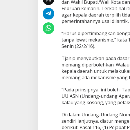
dan Wakil Bupati/Wali Kota dan 
n
A
Februari kemarin. Terkait hal
g
agar kepala daerah terpilih tid
a
pemerintahannya usai dilantik,
r
K
“Harus dipertimbangkan denga
e
p
tanpa lewat mekanisme,” kata T
a
Senin (22/2/16).
l
a
Tjahjo menybutkan pada dasarn
D
memang diperbolehkan. Walaup
a
e
kepala daerah untuk melakukan 
r
memang ada mekanisme yang ha
a
h
“Pada prinsipnya, ini boleh. T
t
UU ASN (Undang-undang Aparatu
e
r
kalau yang kosong, yang pelak
p
i
Di dalam Undang-Undang Nomor
l
sendiri lanjutnya, diatur meng
i
berikut: Pasal 116, (1) Pejaba
h