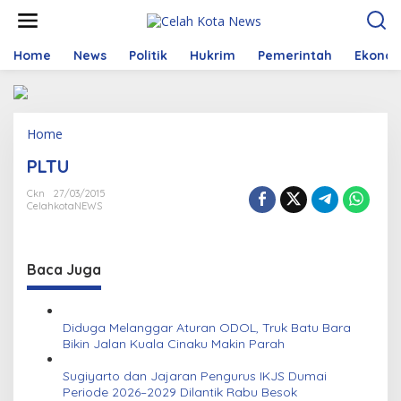
S
k
i
p
Home
News
Politik
Hukrim
Pemerintah
Ekono
t
o
c
o
Home
A
n
t
t
PLTU
t
e
a
n
Ckn
27/03/2015
c
t
CelahkotaNEWS
h
m
e
n
Baca Juga
t
Diduga Melanggar Aturan ODOL, Truk Batu Bara
Bikin Jalan Kuala Cinaku Makin Parah
Sugiyarto dan Jajaran Pengurus IKJS Dumai
Periode 2026–2029 Dilantik Rabu Besok