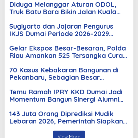
Diduga Melanggar Aturan ODOL,
Truk Batu Bara Bikin Jalan Kuala
Cinaku Makin Parah
Sugiyarto dan Jajaran Pengurus
IKJS Dumai Periode 2026–2029
Dilantik Rabu Besok
Gelar Ekspos Besar-Besaran, Polda
Riau Amankan 525 Tersangka Curat,
Curas, dan Curanmor
70 Kasus Kebakaran Bangunan di
Pekanbaru, Sebagian Besar
Korsleting Listrik
Temu Ramah IPRY KKD Dumai Jadi
Momentum Bangun Sinergi Alumni
dan Mahasiswa
143 Juta Orang Diprediksi Mudik
Lebaran 2026, Pemerintah Siapkan
Berbagai Inovasi
View More