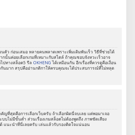
วนตัว ก่อนเสมอ หลายคนพลาดเพราะเพิ่มเดิมพันเร็ว วิธีที่ช่วยได้
าที จากนั้นค่อยเลือกเกมที่เหมาะกับสไตล์ ถ้าคุณชอบจังหวะเร็วอาจ
ก็ไปทางสล็อต5 รีล
OKHENG
ได้เหมือนกัน อีกเรื่องที่ควรดูคือเงื่อน
กันมาก สรุปคืออ่านกติกาให้ครบคุณจะได้ประสบการณ์ที่ไม่หลุด
คัญที่สุดคือการเลือกเว็บครับ ถ้าเลือกผิดนี่จบเลย แต่พอมาเจอ
นี่ระบบไม่มีขั้นต่ำ ส่วนเรื่องเกมสล็อตไม่ต้องพูดถึง ภาพชัดเสียง
 แนะนำที่นี่เลยครับ เล่นแล้วรับรองติดใจแน่นอน