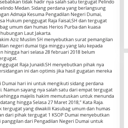
isebabkan tidak hadir nya salah satu tergugat Pelindo
Pelindo Medan. Sidang perdana yang berlangsung
rungan Admaja Kesuma Pengadilan Negeri Dumai,
asa Hukum penggugat Raja Faisal,SH dan tergugat
ubag umum dan humas Herios Purba dan kuasa
rhubungan Laut Jakarta.
 hakim Aziz Muslim SH menyebutkan surat pemangilan
ilan negeri dumai tiga minggu yang lalu kepada
n hingga hari selasa 28 februari 2018 belum
ergugat.
nggugat Raja Junaidi.SH menyebutkan pihak nya
rsidangan ini dan optimis jika hasil gugatan mereka
ri Dumai hari ini untuk mengikuti sidang perdana
. Namun sayang nya salah satu dari empat tergugat
n sehingga majelis hakim memutuskan untuk menunda
atang hingga Selasa 27 Maret 2018,” Kata Raja.
ak tergugat yang diwakili Kasubag umum dan humas
an dari pihak tergugat 1 KSOP Dumai menyebutkan
 panggilan dari Pengadilan Negeri Dumai untuk