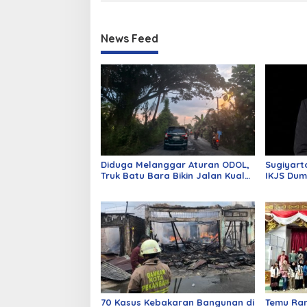
News Feed
Diduga Melanggar Aturan ODOL,
Sugiyart
Truk Batu Bara Bikin Jalan Kuala
IKJS Dum
Cinaku Makin Parah
Dilantik
70 Kasus Kebakaran Bangunan di
Temu Ra