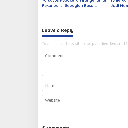
70 Kasus Kebakaran Bangunan di
Temu Ra
Pekanbaru, Sebagian Besar
Jadi Mom
Korsleting Listrik
Alumni d
Leave a Reply
Your email address will not be published.
Required f