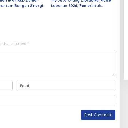
mah IPRY KKD Dumai
143 Juta Orang Diprediksi Mudik
entum Bangun Sinergi
Lebaran 2026, Pemerintah
an Mahasiswa
Siapkan Berbagai Inovasi
ields are marked
*