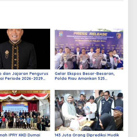
o dan Jajaran Pengurus
Gelar Ekspos Besar-Besaran,
ai Periode 2026–2029
Polda Riau Amankan 525
 Rabu Besok
Tersangka Curat, Curas, dan
Curanmor
mah IPRY KKD Dumai
143 Juta Orang Diprediksi Mudik