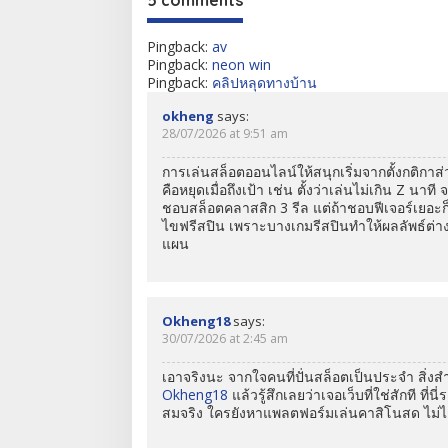
5 comments
Pingback:
av
Pingback:
neon win
Pingback:
คลิปหลุดทางบ้าน
okheng
says:
28/07/2026 at 9:51 am
การเล่นสล็อตออนไลน์ให้สนุกเริ่มจากตั้งกติกาส่
คือหยุดเมื่อถึงเป้า เช่น ตั้งว่าเล่นไม่เกิน Z น
ชอบสล็อตคลาสสิก 3 รีล แต่ถ้าชอบฟีเจอร์เยอะ
ไขฟรีสปิน เพราะบางเกมรีสปินทำให้ผลลัพธ์ต่าง
แผน
Okheng18
says:
30/07/2026 at 2:45 am
เอาจริงนะ จากใจคนที่ปั่นสล็อตเป็นประจำ สิ่งสำ
Okheng18
แล้วรู้สึกเลยว่าเจอเว็บที่ใช่สักที ที่
สมจริง ใครยังหาแพลตฟอร์มเล่นคาสิโนสด ไม่ได้