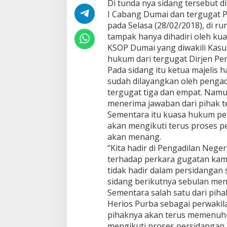
Di tunda nya sidang tersebut d
n
K
I Cabang Dumai dan tergugat 
S
pada Selasa (28/02/2018), di 
O
tampak hanya dihadiri oleh ku
P
KSOP Dumai yang diwakili Kas
D
hukum dari tergugat Dirjen Pe
a
n
Pada sidang itu ketua majelis
P
sudah dilayangkan oleh pengad
e
tergugat tiga dan empat. Namu
l
menerima jawaban dari pihak t
i
n
Sementara itu kuasa hukum pe
d
akan mengikuti terus proses pe
o
akan menang.
I
“Kita hadir di Pengadilan Nege
D
terhadap perkara gugatan kami
u
m
tidak hadir dalam persidanga
a
sidang berikutnya sebulan mend
i
Sementara salah satu dari pih
Herios Purba sebagai perwakil
pihaknya akan terus memenuhi
mengikuti proses persidangan.