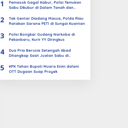
1
Pemasok Gagal Kabur, Polisi Temukan
Sabu Dikubur di Dalam Tanah dan
Kebun Sawit
2
Tak Gentar Diadang Massa, Polda Riau
Ratakan Sarana PETI di Sungai Kuantan
3
Polisi Bongkar Gudang Narkoba di
Pekanbaru, Kurir YY Diringkus
4
Dua Pria Berusia Setengah Abad
Ditangkap Saat Jualan Sabu di
Bengkalis
5
KPK Tahan Bupati Muara Enim dalam
OTT Dugaan Suap Proyek