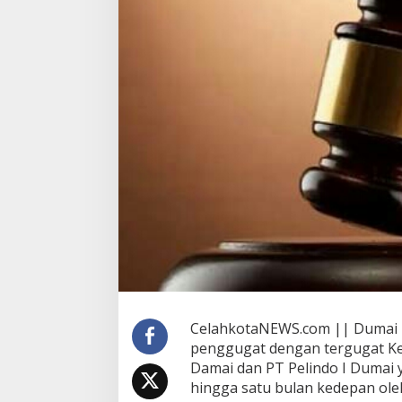
m
T
u
n
d
a
S
i
d
a
n
g
P
e
r
d
a
n
a
G
CelahkotaNEWS.com || Dumai –
u
g
penggugat dengan tergugat Ke
a
Damai dan PT Pelindo I Dumai 
t
hingga satu bulan kedepan oleh
a