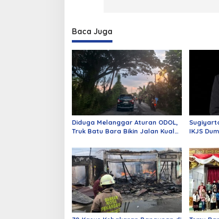
Baca Juga
Diduga Melanggar Aturan ODOL,
Sugiyart
Truk Batu Bara Bikin Jalan Kuala
IKJS Dum
Cinaku Makin Parah
Dilantik