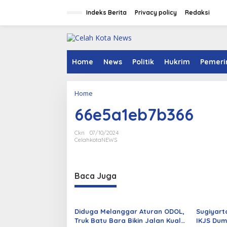
S
k
Indeks Berita
Privacy policy
Redaksi
i
p
t
o
c
Home
News
Politik
Hukrim
Pemeri
o
n
t
Home
A
e
t
n
66e5a1eb7b366
t
t
a
c
Ckn
07/10/2024
h
CelahkotaNEWS
m
e
n
Baca Juga
t
Diduga Melanggar Aturan ODOL,
Sugiyart
Truk Batu Bara Bikin Jalan Kuala
IKJS Dum