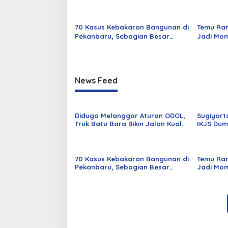
Cinaku Makin Parah
Dilantik
70 Kasus Kebakaran Bangunan di
Temu Ra
Pekanbaru, Sebagian Besar
Jadi Mom
Korsleting Listrik
Alumni d
News Feed
Diduga Melanggar Aturan ODOL,
Sugiyart
Truk Batu Bara Bikin Jalan Kuala
IKJS Dum
Cinaku Makin Parah
Dilantik
70 Kasus Kebakaran Bangunan di
Temu Ra
Pekanbaru, Sebagian Besar
Jadi Mom
Korsleting Listrik
Alumni d