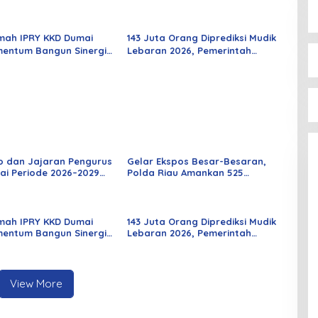
 Rabu Besok
Tersangka Curat, Curas, dan
Curanmor
mah IPRY KKD Dumai
143 Juta Orang Diprediksi Mudik
entum Bangun Sinergi
Lebaran 2026, Pemerintah
an Mahasiswa
Siapkan Berbagai Inovasi
o dan Jajaran Pengurus
Gelar Ekspos Besar-Besaran,
ai Periode 2026–2029
Polda Riau Amankan 525
 Rabu Besok
Tersangka Curat, Curas, dan
Curanmor
mah IPRY KKD Dumai
143 Juta Orang Diprediksi Mudik
entum Bangun Sinergi
Lebaran 2026, Pemerintah
an Mahasiswa
Siapkan Berbagai Inovasi
View More