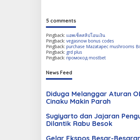
5 comments
Pingback:
แอพเช็คสลิปโอนเงิน
Pingback:
vegasnow bonus codes
Pingback:
purchase Mazatapec mushrooms Bi
Pingback:
grd plus
Pingback:
промокод mostbet
News Feed
Diduga Melanggar Aturan OD
Cinaku Makin Parah
Sugiyarto dan Jajaran Peng
Dilantik Rabu Besok
Gelar Ekspos Besar-Besara