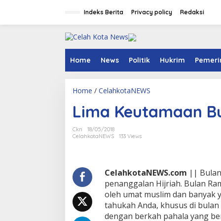
S
k
Indeks Berita
Privacy policy
Redaksi
i
p
t
o
c
Home
News
Politik
Hukrim
Pemeri
o
n
t
Home
/
CelahkotaNEWS
L
e
i
n
Lima Keutamaan B
m
t
a
K
Ckn
18/05/2018
e
CelahkotaNEWS
133 Views
u
t
a
m
CelahkotaNEWS.com
|| Bulan
a
penanggalan Hijriah. Bulan Ra
a
oleh umat muslim dan banyak 
n
tahukah Anda, khusus di bula
B
u
dengan berkah pahala yang ber