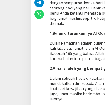
l
dengan sempurna, ketika hari l
a
seorang bayi yang baru lahir ke
n
perlu Anda ketahui mengapa b
R
bagi umat muslim. Seprti dikut
a
m
disimak.
a
d
1.Bulan diturunkannya Al-Qur
h
a
Bulan Ramadhan adalah bulan y
n
kali kitab suci umat Islam Al-Qu
Baqorah 185 yang bahwa Allah 
karena bulan ini dipilih sebaga
2.Amal sholeh yang berlipat
Dalam sebuah hadis dikatakan
mendekatkan diri kepada Allah
lipat dari kewajiban yang dilak
juga, umat muslim berlomba-l
lainnya.