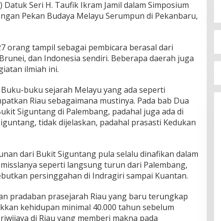
Datuk Seri H. Taufik Ikram Jamil dalam Simposium
engan Pekan Budaya Melayu Serumpun di Pekanbaru,
7 orang tampil sebagai pembicara berasal dari
 Brunei, dan Indonesia sendiri. Beberapa daerah juga
atan ilmiah ini.
 Buku-buku sejarah Melayu yang ada seperti
mpatkan Riau sebagaimana mustinya. Pada bab Dua
Bukit Siguntang di Palembang, padahal juga ada di
iguntang, tidak dijelaskan, padahal prasasti Kedukan
unan dari Bukit Siguntang pula selalu dinafikan dalam
 misslanya seperti langsung turun dari Palembang,
ebutkan persinggahan di Indragiri sampai Kuantan.
n pradaban prasejarah Riau yang baru terungkap
ukkan kehidupan minimal 40.000 tahun sebelum
Sriwijaya di Riau yang memberi makna pada