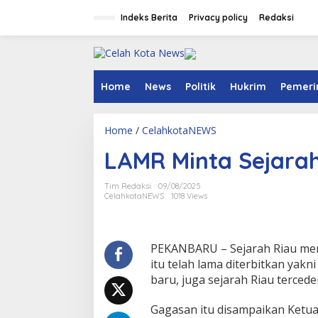
S
k
Indeks Berita
Privacy policy
Redaksi
i
p
t
o
c
Home
News
Politik
Hukrim
Pemeri
o
n
t
Home
/
CelahkotaNEWS
L
e
A
n
LAMR Minta Sejarah 
M
t
R
M
Tim Redaksi
09/08/2025
i
CelahkotaNEWS
1018 Views
n
t
a
S
PEKANBARU – Sejarah Riau mend
e
itu telah lama diterbitkan ya
j
baru, juga sejarah Riau tercede
a
r
Gagasan itu disampaikan Ket
a