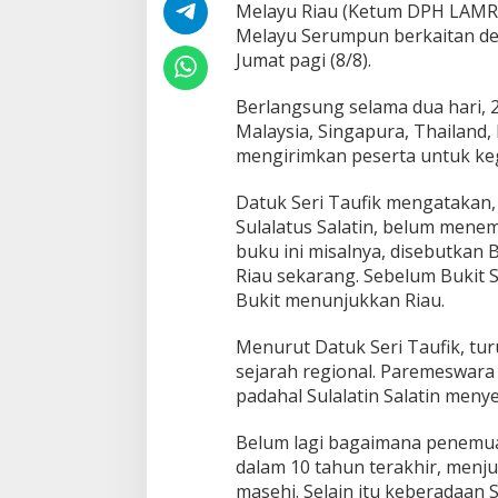
h
Melayu Riau (Ketum DPH LAMR) 
R
Melayu Serumpun berkaitan d
i
Jumat pagi (8/8).
a
u
Berlangsung selama dua hari, 2
D
i
Malaysia, Singapura, Thailand,
t
mengirimkan peserta untuk kegi
u
l
Datuk Seri Taufik mengatakan,
i
Sulalatus Salatin, belum mene
s
U
buku ini misalnya, disebutkan 
l
Riau sekarang. Sebelum Bukit S
a
Bukit menunjukkan Riau.
n
g
Menurut Datuk Seri Taufik, tur
sejarah regional. Paremeswara
padahal Sulalatin Salatin meny
Belum lagi bagaimana penemua
dalam 10 tahun terakhir, menj
masehi. Selain itu keberadaan 