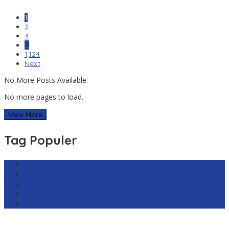
1
2
3
…
1,124
Next
No More Posts Available.
No more pages to load.
View More
Tag Populer
Harga Emas Antam
sekilas.co
Cabai Rawit Merah
Barcelona
Real Sociedad