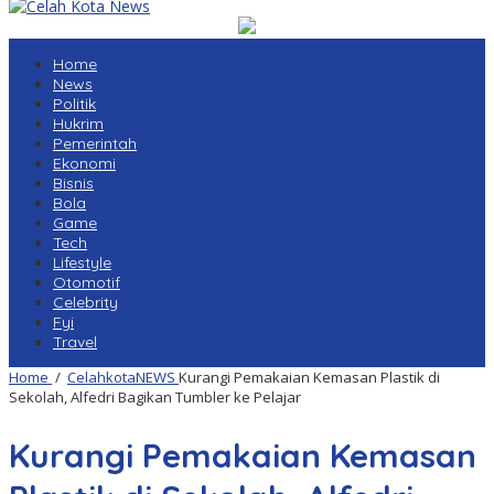
Home
News
Politik
Hukrim
Pemerintah
Ekonomi
Bisnis
Bola
Game
Tech
Lifestyle
Otomotif
Celebrity
Fyi
Travel
Home
/
CelahkotaNEWS
Kurangi Pemakaian Kemasan Plastik di
Sekolah, Alfedri Bagikan Tumbler ke Pelajar
Kurangi Pemakaian Kemasan