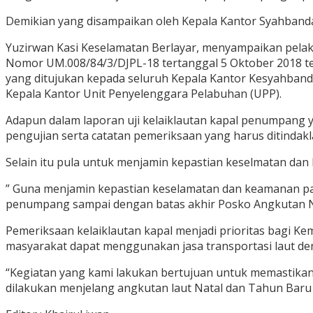
Demikian yang disampaikan oleh Kepala Kantor Syahbanda
Yuzirwan Kasi Keselamatan Berlayar, menyampaikan pelaks
Nomor UM.008/84/3/DJPL-18 tertanggal 5 Oktober 2018 t
yang ditujukan kepada seluruh Kepala Kantor Kesyahban
Kepala Kantor Unit Penyelenggara Pelabuhan (UPP).
Adapun dalam laporan uji kelaiklautan kapal penumpang 
pengujian serta catatan pemeriksaan yang harus ditindakla
Selain itu pula untuk menjamin kepastian keselmatan da
” Guna menjamin kepastian keselamatan dan keamanan par
penumpang sampai dengan batas akhir Posko Angkutan Na
Pemeriksaan kelaiklautan kapal menjadi prioritas bagi
masyarakat dapat menggunakan jasa transportasi laut de
“Kegiatan yang kami lakukan bertujuan untuk memastikan as
dilakukan menjelang angkutan laut Natal dan Tahun Baru 20