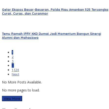
Gelar Ekspos Besar-Besaran, Polda Riau Amankan 525 Tersangka
Curat, Curas, dan Curanmor
Temu Ramah IPRY KKD Dumai Jadi Momentum Bangun Sinergi
Alumni dan Mahasiswa
1
2
3
…
1,124
Next
No More Posts Available.
No more pages to load.
View More