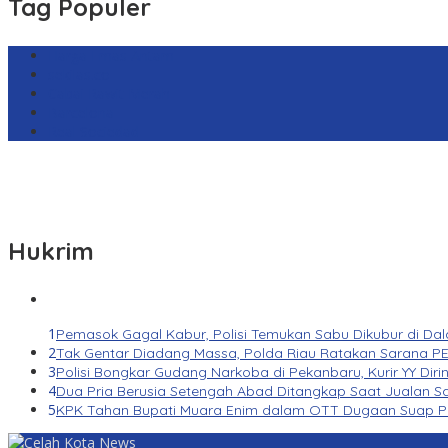
Tag Populer
Harga Emas Antam
sekilas.co
Cabai Rawit Merah
Barcelona
Real Sociedad
Hukrim
1
Pemasok Gagal Kabur, Polisi Temukan Sabu Dikubur di Da
2
Tak Gentar Diadang Massa, Polda Riau Ratakan Sarana PE
3
Polisi Bongkar Gudang Narkoba di Pekanbaru, Kurir YY Diri
4
Dua Pria Berusia Setengah Abad Ditangkap Saat Jualan Sa
5
KPK Tahan Bupati Muara Enim dalam OTT Dugaan Suap P