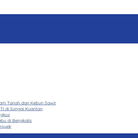
lam Tanah dan Kebun Sawit
TI di Sungai Kuantan
ngkus
bu di Bengkalis
royek