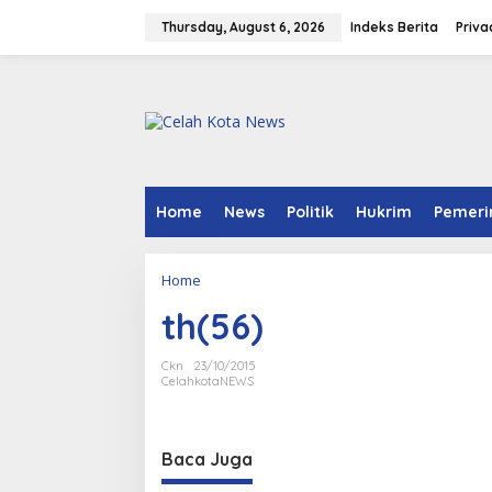
S
k
Thursday, August 6, 2026
Indeks Berita
Priva
i
p
t
o
c
o
n
t
e
Home
News
Politik
Hukrim
Pemeri
n
t
Home
A
t
th(56)
t
a
c
Ckn
23/10/2015
h
CelahkotaNEWS
m
e
n
Baca Juga
t