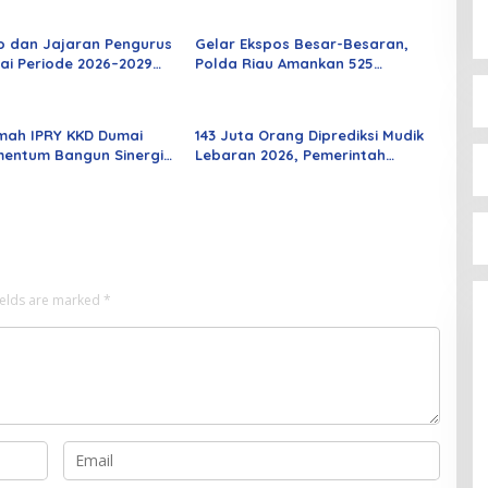
o dan Jajaran Pengurus
Gelar Ekspos Besar-Besaran,
ai Periode 2026–2029
Polda Riau Amankan 525
 Rabu Besok
Tersangka Curat, Curas, dan
Curanmor
mah IPRY KKD Dumai
143 Juta Orang Diprediksi Mudik
entum Bangun Sinergi
Lebaran 2026, Pemerintah
an Mahasiswa
Siapkan Berbagai Inovasi
ields are marked
*