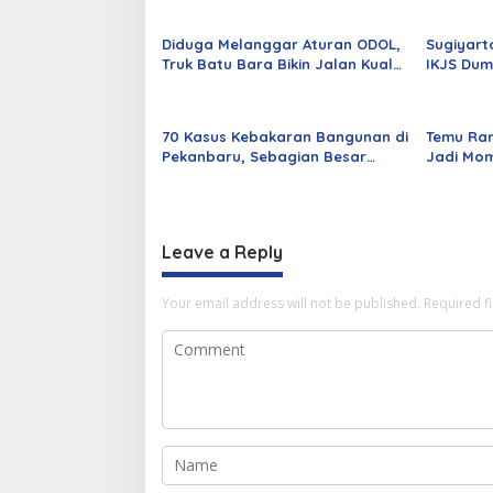
Diduga Melanggar Aturan ODOL,
Sugiyart
Truk Batu Bara Bikin Jalan Kuala
IKJS Dum
Cinaku Makin Parah
Dilantik
70 Kasus Kebakaran Bangunan di
Temu Ra
Pekanbaru, Sebagian Besar
Jadi Mom
Korsleting Listrik
Alumni d
Leave a Reply
Your email address will not be published.
Required f