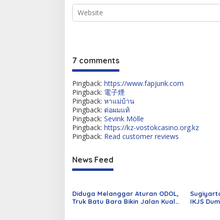
7 comments
Pingback:
https://www.fapjunk.com
Pingback:
電子煙
Pingback:
หาแม่บ้าน
Pingback:
ต่อผมแท้
Pingback:
Sevink Mölle
Pingback:
https://kz-vostokcasino.org.kz
Pingback:
Read customer reviews
News Feed
Diduga Melanggar Aturan ODOL,
Sugiyart
Truk Batu Bara Bikin Jalan Kuala
IKJS Dum
Cinaku Makin Parah
Dilantik