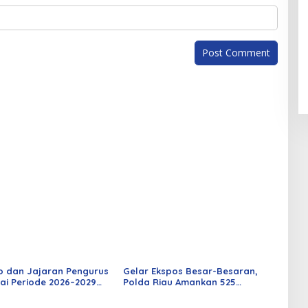
o dan Jajaran Pengurus
Gelar Ekspos Besar-Besaran,
ai Periode 2026–2029
Polda Riau Amankan 525
 Rabu Besok
Tersangka Curat, Curas, dan
Curanmor