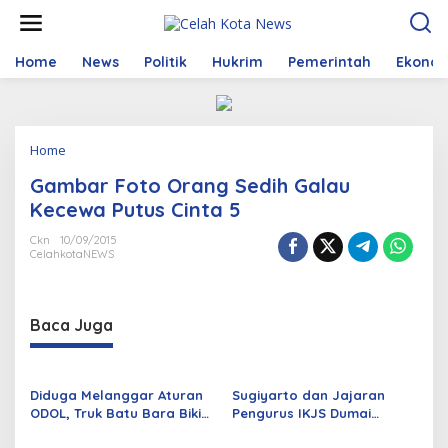
S
k
i
p
Home
News
Politik
Hukrim
Pemerintah
Ekono
t
o
c
o
Home
A
n
t
t
Gambar Foto Orang Sedih Galau
t
e
a
n
Kecewa Putus Cinta 5
c
t
h
Ckn
10/09/2015
CelahkotaNEWS
m
e
n
t
Baca Juga
Diduga Melanggar Aturan
Sugiyarto dan Jajaran
ODOL, Truk Batu Bara Bikin
Pengurus IKJS Dumai
Jalan Kuala Cinaku Makin
Periode 2026–2029 Dilantik