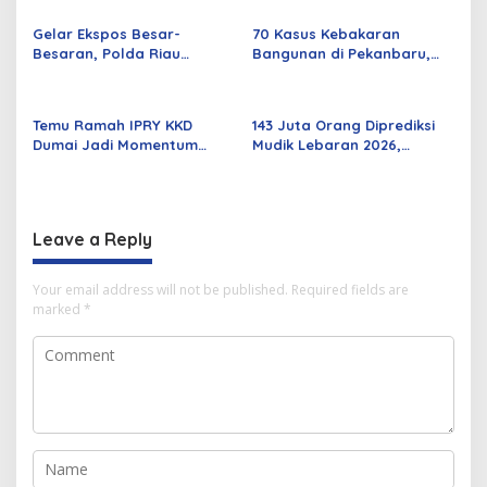
Parah
Rabu Besok
Gelar Ekspos Besar-
70 Kasus Kebakaran
Besaran, Polda Riau
Bangunan di Pekanbaru,
Amankan 525 Tersangka
Sebagian Besar Korsleting
Curat, Curas, dan
Listrik
Curanmor
Temu Ramah IPRY KKD
143 Juta Orang Diprediksi
Dumai Jadi Momentum
Mudik Lebaran 2026,
Bangun Sinergi Alumni dan
Pemerintah Siapkan
Mahasiswa
Berbagai Inovasi
Leave a Reply
Your email address will not be published.
Required fields are
marked
*