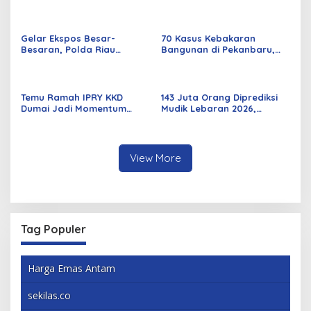
Jalan Kuala Cinaku Makin
Periode 2026–2029 Dilantik
Parah
Rabu Besok
Gelar Ekspos Besar-
70 Kasus Kebakaran
Besaran, Polda Riau
Bangunan di Pekanbaru,
Amankan 525 Tersangka
Sebagian Besar Korsleting
Curat, Curas, dan
Listrik
Curanmor
Temu Ramah IPRY KKD
143 Juta Orang Diprediksi
Dumai Jadi Momentum
Mudik Lebaran 2026,
Bangun Sinergi Alumni dan
Pemerintah Siapkan
Mahasiswa
Berbagai Inovasi
View More
Tag Populer
Harga Emas Antam
sekilas.co