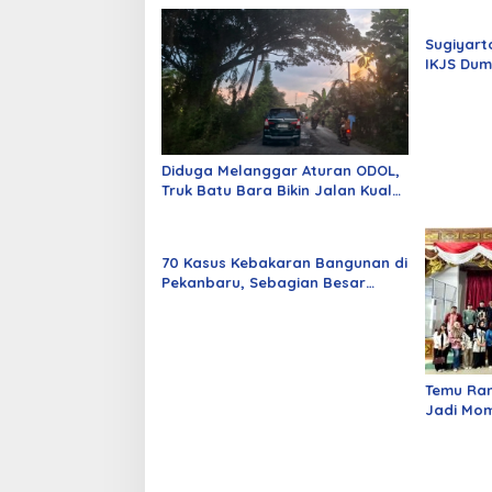
Sugiyart
IKJS Dum
Dilantik
Diduga Melanggar Aturan ODOL,
Truk Batu Bara Bikin Jalan Kuala
Cinaku Makin Parah
70 Kasus Kebakaran Bangunan di
Pekanbaru, Sebagian Besar
Korsleting Listrik
Temu Ra
Jadi Mom
Alumni d