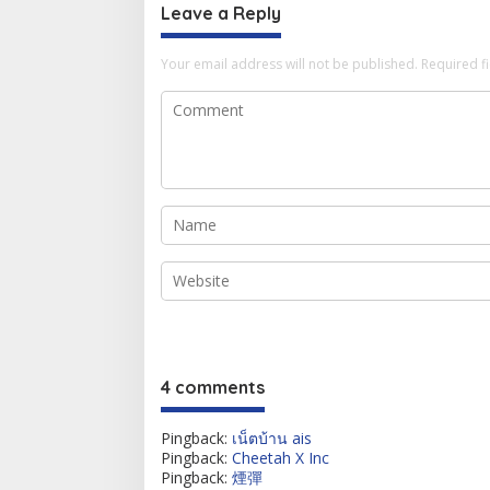
Leave a Reply
Your email address will not be published.
Required f
4 comments
Pingback:
เน็ตบ้าน ais
Pingback:
Cheetah X Inc
Pingback:
煙彈