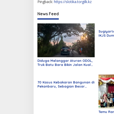
Pingback:
https://slotika.torgilk.kz
News Feed
Sugiyart
IKJS Dum
Dilantik
Diduga Melanggar Aturan ODOL,
Truk Batu Bara Bikin Jalan Kuala
Cinaku Makin Parah
70 Kasus Kebakaran Bangunan di
Pekanbaru, Sebagian Besar
Korsleting Listrik
Temu Ra