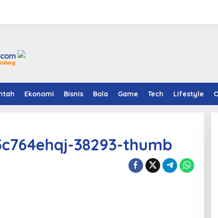
ntah
Ekonomi
Bisnis
Bola
Game
Tech
Lifestyle
O
c764ehqj-38293-thumb