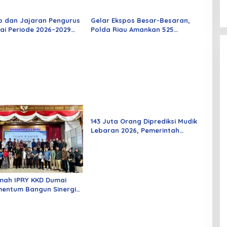
o dan Jajaran Pengurus
Gelar Ekspos Besar-Besaran,
ai Periode 2026–2029
Polda Riau Amankan 525
 Rabu Besok
Tersangka Curat, Curas, dan
Curanmor
143 Juta Orang Diprediksi Mudik
Lebaran 2026, Pemerintah
Siapkan Berbagai Inovasi
mah IPRY KKD Dumai
entum Bangun Sinergi
an Mahasiswa