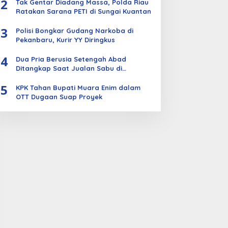
2
Tak Gentar Diadang Massa, Polda Riau
Ratakan Sarana PETI di Sungai Kuantan
3
Polisi Bongkar Gudang Narkoba di
Pekanbaru, Kurir YY Diringkus
4
Dua Pria Berusia Setengah Abad
Ditangkap Saat Jualan Sabu di
Bengkalis
5
KPK Tahan Bupati Muara Enim dalam
OTT Dugaan Suap Proyek