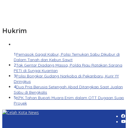
Hukrim
1
Pemasok Gagal Kabur, Polisi Temukan Sabu Dikubur di
Dalam Tanah dan Kebun Sawit
2
Tak Gentar Diadang Massa, Polda Riau Ratakan Sarana
PETI di Sungai Kuantan
3
Polisi Bongkar Gudang Narkoba di Pekanbaru, Kurir YY
Diringkus
4
Dua Pria Berusia Setengah Abad Ditangkap Saat Jualan
Sabu di Bengkalis
5
KPK Tahan Bupati Muara Enim dalam OTT Dugaan Suap
Proyek