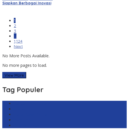
Siapkan Berbagai Inovasi
1
2
3
…
1,124
Next
No More Posts Available.
No more pages to load.
View More
Tag Populer
Harga Emas Antam
sekilas.co
Cabai Rawit Merah
Barcelona
Real Sociedad