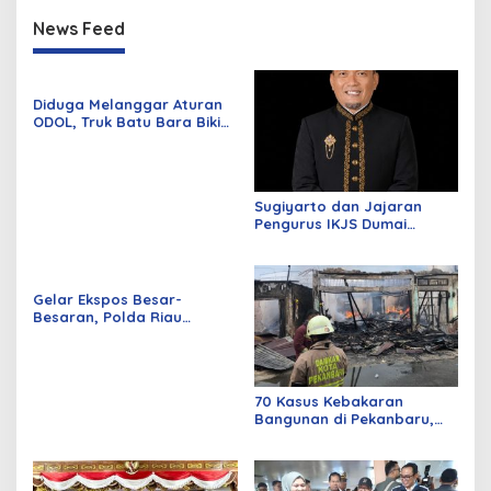
News Feed
Diduga Melanggar Aturan
ODOL, Truk Batu Bara Bikin
Jalan Kuala Cinaku Makin
Parah
Sugiyarto dan Jajaran
Pengurus IKJS Dumai
Periode 2026–2029 Dilantik
Rabu Besok
Gelar Ekspos Besar-
Besaran, Polda Riau
Amankan 525 Tersangka
Curat, Curas, dan
Curanmor
70 Kasus Kebakaran
Bangunan di Pekanbaru,
Sebagian Besar Korsleting
Listrik